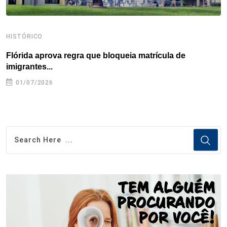
HISTÓRICO
H
Flórida aprova regra que bloqueia matrícula de
A
imigrantes...
01/07/2026