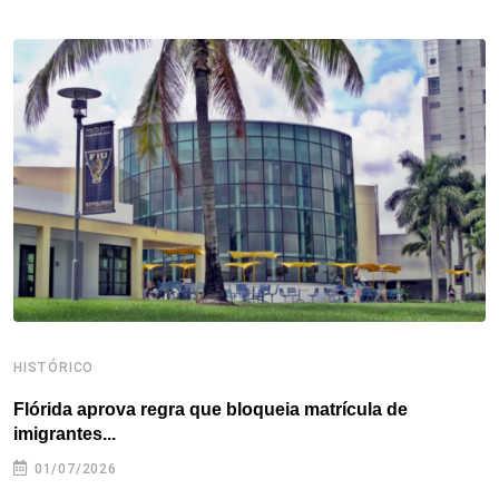
b
t
e
e
a
s
e
o
e
d
r
d
A
o
r
I
e
s
p
k
n
s
p
t
HISTÓRICO
H
Flórida aprova regra que bloqueia matrícula de
A
imigrantes...
01/07/2026