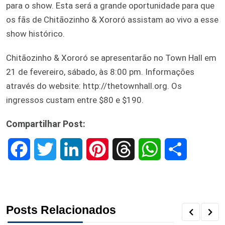
para o show. Esta será a grande oportunidade para que
os fãs de Chitãozinho & Xororó assistam ao vivo a esse
show histórico.
Chitãozinho & Xororó se apresentarão no Town Hall em
21 de fevereiro, sábado, às 8:00 pm. Informações
através do website: http://thetownhall.org. Os
ingressos custam entre $80 e $190.
Compartilhar Post:
F
T
L
P
T
W
S
a
w
i
i
h
h
h
c
i
n
n
r
a
a
Posts Relacionados
e
t
k
t
e
t
r