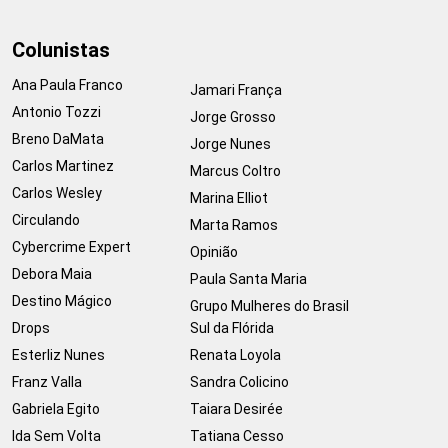
Colunistas
Ana Paula Franco
Jamari França
Antonio Tozzi
Jorge Grosso
Breno DaMata
Jorge Nunes
Carlos Martinez
Marcus Coltro
Carlos Wesley
Marina Elliot
Circulando
Marta Ramos
Cybercrime Expert
Opinião
Debora Maia
Paula Santa Maria
Destino Mágico
Grupo Mulheres do Brasil
Drops
Sul da Flórida
Esterliz Nunes
Renata Loyola
Franz Valla
Sandra Colicino
Gabriela Egito
Taiara Desirée
Ida Sem Volta
Tatiana Cesso