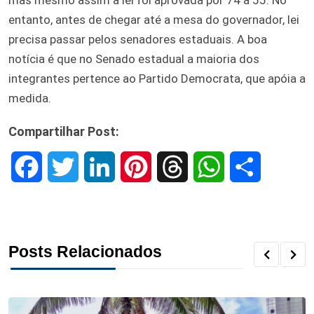
entanto, antes de chegar até a mesa do governador, lei
precisa passar pelos senadores estaduais. A boa
notícia é que no Senado estadual a maioria dos
integrantes pertence ao Partido Democrata, que apóia a
medida.
Compartilhar Post:
F
T
L
P
T
W
S
a
w
i
i
h
h
h
c
i
n
n
r
a
a
Posts Relacionados
e
t
k
t
e
t
r
b
t
e
e
a
s
e