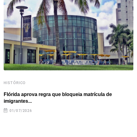
o
e
d
r
d
A
o
r
I
e
s
p
k
n
s
p
t
HISTÓRICO
H
Flórida aprova regra que bloqueia matrícula de
A
imigrantes...
01/07/2026