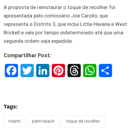
A proposta de reinstaurar o toque de recolher foi
apresentada pelo comissário Joe Carollo, que
representa o Distrito 3, que inclui Little Havana e West
Brickell e vale por tempo indeterminado até que uma
segunda ordem seja expedida.
Compartilhar Post:
F
T
L
P
T
W
S
a
w
i
i
h
h
h
c
i
n
n
r
a
a
Tags:
e
t
k
t
e
t
r
miami
palm beach
toque de recolher
b
t
e
e
a
s
e