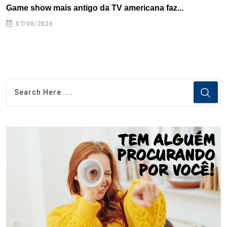
Game show mais antigo da TV americana faz...
I
se
07/08/2026