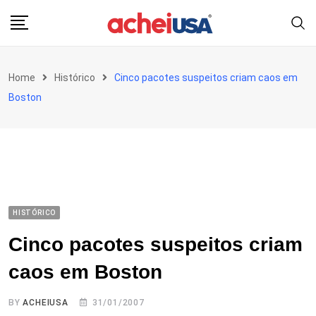
Skip
to
content
Home
Histórico
Cinco pacotes suspeitos criam caos em
Boston
HISTÓRICO
Cinco pacotes suspeitos criam
caos em Boston
BY
ACHEIUSA
31/01/2007