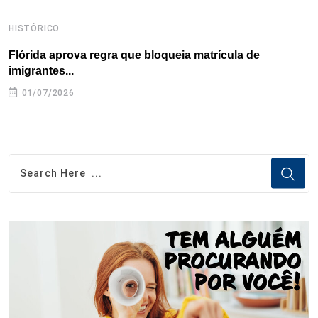
HISTÓRICO
H
Flórida aprova regra que bloqueia matrícula de
A
imigrantes...
01/07/2026