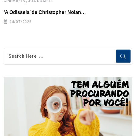
,
CINEMA/TV
JOA DUARTE
C
‘A Odisseia’ de Christopher Nolan…
M
24/07/2026