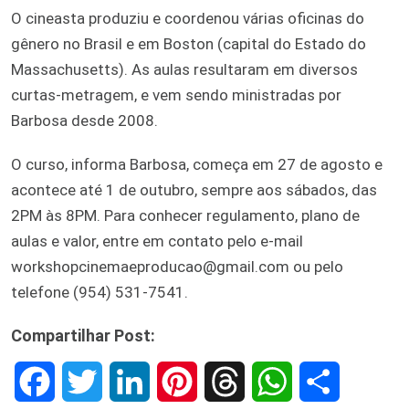
O cineasta produziu e coordenou várias oficinas do
gênero no Brasil e em Boston (capital do Estado do
Massachusetts). As aulas resultaram em diversos
curtas-metragem, e vem sendo ministradas por
Barbosa desde 2008.
O curso, informa Barbosa, começa em 27 de agosto e
acontece até 1 de outubro, sempre aos sábados, das
2PM às 8PM. Para conhecer regulamento, plano de
aulas e valor, entre em contato pelo e-mail
workshopcinemaeproducao@gmail.com ou pelo
telefone (954) 531-7541.
Compartilhar Post:
F
T
L
P
T
W
S