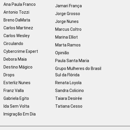
Ana Paula Franco
Jamari França
Antonio Tozzi
Jorge Grosso
Breno DaMata
Jorge Nunes
Carlos Martinez
Marcus Coltro
Carlos Wesley
Marina Elliot
Circulando
Marta Ramos
Cybercrime Expert
Opinião
Debora Maia
Paula Santa Maria
Destino Mágico
Grupo Mulheres do Brasil
Drops
Sul da Flórida
Esterliz Nunes
Renata Loyola
Franz Valla
Sandra Colicino
Gabriela Egito
Taiara Desirée
Ida Sem Volta
Tatiana Cesso
Imigração Em Dia