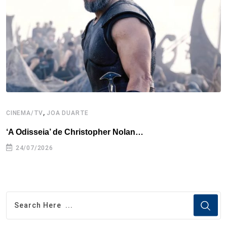
,
CINEMA/TV
JOA DUARTE
C
‘A Odisseia’ de Christopher Nolan…
M
24/07/2026