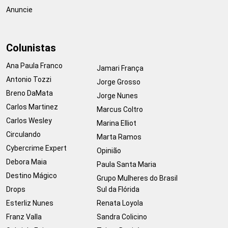
Anuncie
Colunistas
Ana Paula Franco
Jamari França
Antonio Tozzi
Jorge Grosso
Breno DaMata
Jorge Nunes
Carlos Martinez
Marcus Coltro
Carlos Wesley
Marina Elliot
Circulando
Marta Ramos
Cybercrime Expert
Opinião
Debora Maia
Paula Santa Maria
Destino Mágico
Grupo Mulheres do Brasil
Drops
Sul da Flórida
Esterliz Nunes
Renata Loyola
Franz Valla
Sandra Colicino