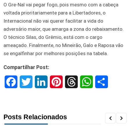
O Gre-Nal vai pegar fogo, pois mesmo com a cabeça
voltada prioritariamente para a Libertadores, o
Internacional não vai querer facilitar a vida do
adversário maior, que amarga a zona do rebaixamento.
O técnico Silas, do Grêmio, está com o cargo
ameaçado. Finalmente, no Mineirão, Galo e Raposa vão
se engalfinhar por melhores posições na tabela.
Compartilhar Post:
F
T
L
P
T
W
S
a
w
i
i
h
h
h
c
i
n
n
r
a
a
Posts Relacionados
e
t
k
t
e
t
r