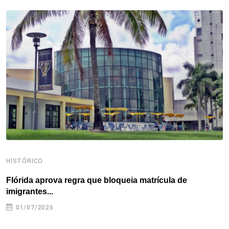
b
t
e
e
a
s
e
o
e
d
r
d
A
o
r
I
e
s
p
k
n
s
p
t
HISTÓRICO
H
Flórida aprova regra que bloqueia matrícula de
A
imigrantes...
01/07/2026