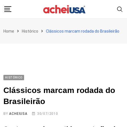
Skip
to
content
Home
Histórico
Clássicos marcam rodada do Brasileirão
HISTÓRICO
Clássicos marcam rodada do
Brasileirão
BY
ACHEIUSA
30/07/2010