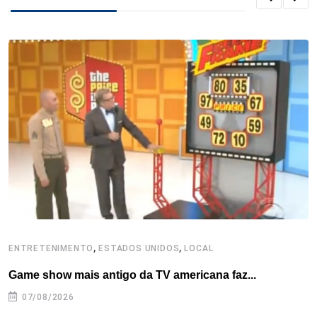
e
t
k
t
e
t
r
b
t
e
e
a
s
e
o
e
d
r
d
A
o
r
I
e
s
p
k
n
s
p
t
,
,
ENTRETENIMENTO
ESTADOS UNIDOS
LOCAL
L
Game show mais antigo da TV americana faz...
I
se
07/08/2026