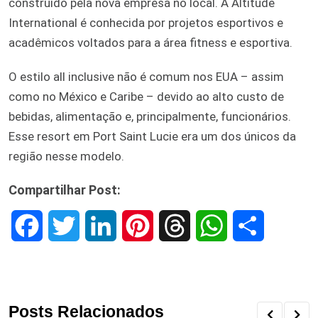
construído pela nova empresa no local. A Altitude
International é conhecida por projetos esportivos e
acadêmicos voltados para a área fitness e esportiva.
O estilo all inclusive não é comum nos EUA – assim
como no México e Caribe – devido ao alto custo de
bebidas, alimentação e, principalmente, funcionários.
Esse resort em Port Saint Lucie era um dos únicos da
região nesse modelo.
Compartilhar Post:
F
T
L
P
T
W
S
a
w
i
i
h
h
h
c
i
n
n
r
a
a
Posts Relacionados