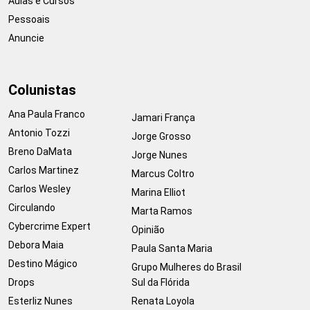
Aulas e Cursos
Pessoais
Anuncie
Colunistas
Ana Paula Franco
Jamari França
Antonio Tozzi
Jorge Grosso
Breno DaMata
Jorge Nunes
Carlos Martinez
Marcus Coltro
Carlos Wesley
Marina Elliot
Circulando
Marta Ramos
Cybercrime Expert
Opinião
Debora Maia
Paula Santa Maria
Destino Mágico
Grupo Mulheres do Brasil
Drops
Sul da Flórida
Esterliz Nunes
Renata Loyola