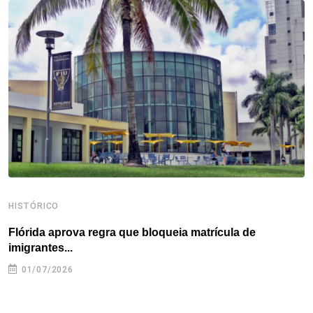
o
e
d
r
d
A
o
r
I
e
s
p
k
n
s
p
t
HISTÓRICO
H
Flórida aprova regra que bloqueia matrícula de
A
imigrantes...
01/07/2026