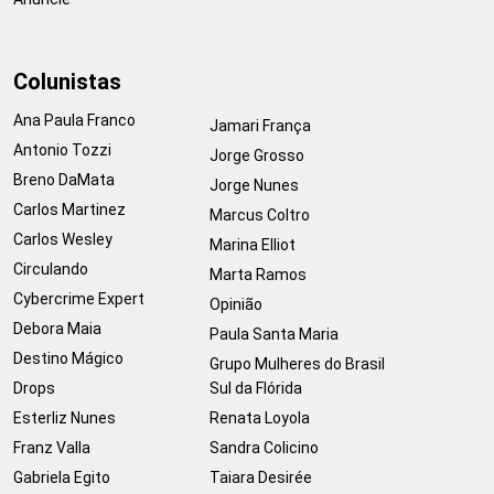
Colunistas
Ana Paula Franco
Jamari França
Antonio Tozzi
Jorge Grosso
Breno DaMata
Jorge Nunes
Carlos Martinez
Marcus Coltro
Carlos Wesley
Marina Elliot
Circulando
Marta Ramos
Cybercrime Expert
Opinião
Debora Maia
Paula Santa Maria
Destino Mágico
Grupo Mulheres do Brasil
Drops
Sul da Flórida
Esterliz Nunes
Renata Loyola
Franz Valla
Sandra Colicino
Gabriela Egito
Taiara Desirée