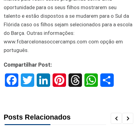
oportunidade para os seus filhos mostrarem seu
talento e estão dispostos a se mudarem para o Sul da
Flórida caso os filhos sejam selecionados para a escola
do Barça. Outras informações:
www.fcbarcelonasoccercamps.com com opção em
português.
Compartilhar Post:
F
T
L
P
T
W
S
a
w
i
i
h
h
h
c
i
n
n
r
a
a
Posts Relacionados
e
t
k
t
e
t
r
b
t
e
e
a
s
e