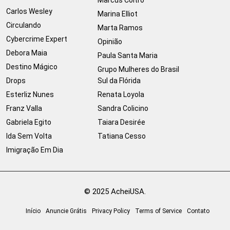
Carlos Wesley
Marina Elliot
Circulando
Marta Ramos
Cybercrime Expert
Opinião
Debora Maia
Paula Santa Maria
Destino Mágico
Grupo Mulheres do Brasil
Drops
Sul da Flórida
Esterliz Nunes
Renata Loyola
Franz Valla
Sandra Colicino
Gabriela Egito
Taiara Desirée
Ida Sem Volta
Tatiana Cesso
Imigração Em Dia
© 2025 AcheiUSA.
Início
Anuncie Grátis
Privacy Policy
Terms of Service
Contato