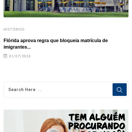
HISTÓRICO
H
Flórida aprova regra que bloqueia matrícula de
A
imigrantes...
01/07/2026