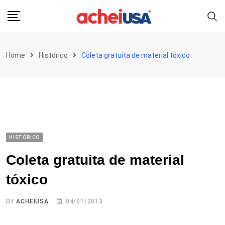
Skip
to
content
Home
Histórico
Coleta gratuita de material tóxico
HISTÓRICO
Coleta gratuita de material
tóxico
BY
ACHEIUSA
04/01/2013