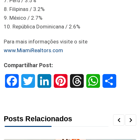
7. Perú / 3.5%
8. Filipinas / 3.2%
9. México / 2.7%
10. República Dominicana / 2.6%
Para mais informações visite o site
www.MiamiRealtors.com
Compartilhar Post:
F
T
L
P
T
W
S
a
w
i
i
h
h
h
c
i
n
n
r
a
a
Posts Relacionados
e
t
k
t
e
t
r
b
t
e
e
a
s
e