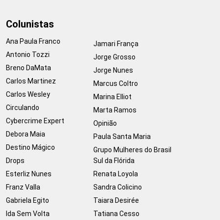
Colunistas
Ana Paula Franco
Jamari França
Antonio Tozzi
Jorge Grosso
Breno DaMata
Jorge Nunes
Carlos Martinez
Marcus Coltro
Carlos Wesley
Marina Elliot
Circulando
Marta Ramos
Cybercrime Expert
Opinião
Debora Maia
Paula Santa Maria
Destino Mágico
Grupo Mulheres do Brasil
Drops
Sul da Flórida
Esterliz Nunes
Renata Loyola
Franz Valla
Sandra Colicino
Gabriela Egito
Taiara Desirée
Ida Sem Volta
Tatiana Cesso