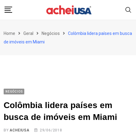
Skip
to
content
Home
Geral
Negócios
Colômbia lidera países em busca
de imóveis em Miami
NEGÓCIOS
Colômbia lidera países em
busca de imóveis em Miami
BY
ACHEIUSA
29/06/2018