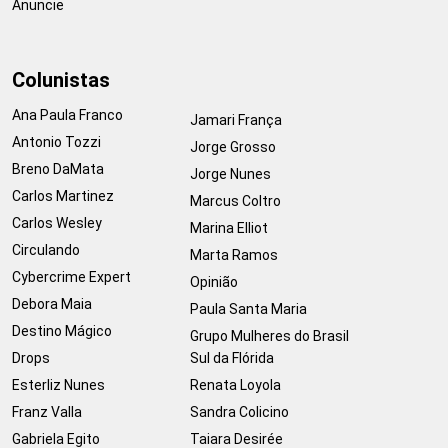
Anuncie
Colunistas
Ana Paula Franco
Jamari França
Antonio Tozzi
Jorge Grosso
Breno DaMata
Jorge Nunes
Carlos Martinez
Marcus Coltro
Carlos Wesley
Marina Elliot
Circulando
Marta Ramos
Cybercrime Expert
Opinião
Debora Maia
Paula Santa Maria
Destino Mágico
Grupo Mulheres do Brasil
Drops
Sul da Flórida
Esterliz Nunes
Renata Loyola
Franz Valla
Sandra Colicino
Gabriela Egito
Taiara Desirée