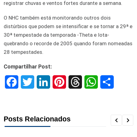
registrar chuvas e ventos fortes durante a semana.
O NHC também está monitorando outros dois
distúrbios que podem se intensificar e se tornar a 29ª e
30ª tempestade da temporada -Theta e Iota-
quebrando o recorde de 2005 quando foram nomeadas
28 tempestades.
Compartilhar Post:
F
T
L
P
T
W
S
a
w
i
i
h
h
h
c
i
n
n
r
a
a
Posts Relacionados
e
t
k
t
e
t
r
b
t
e
e
a
s
e