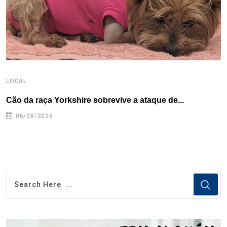
t
LOCAL
E
Cão da raça Yorkshire sobrevive a ataque de...
C
e
06/08/2026