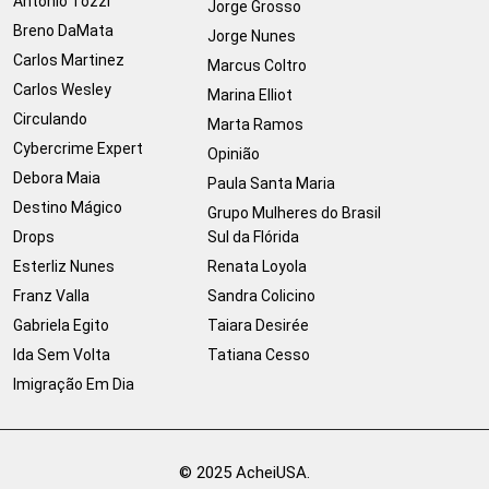
Antonio Tozzi
Jorge Grosso
Breno DaMata
Jorge Nunes
Carlos Martinez
Marcus Coltro
Carlos Wesley
Marina Elliot
Circulando
Marta Ramos
Cybercrime Expert
Opinião
Debora Maia
Paula Santa Maria
Destino Mágico
Grupo Mulheres do Brasil
Drops
Sul da Flórida
Esterliz Nunes
Renata Loyola
Franz Valla
Sandra Colicino
Gabriela Egito
Taiara Desirée
Ida Sem Volta
Tatiana Cesso
Imigração Em Dia
© 2025 AcheiUSA.