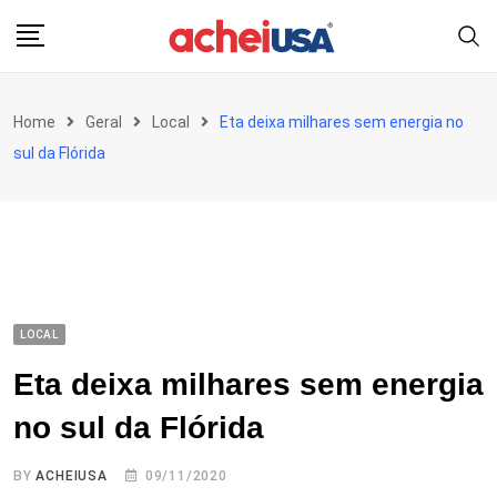
Skip
to
content
Home
Geral
Local
Eta deixa milhares sem energia no
sul da Flórida
LOCAL
Eta deixa milhares sem energia
no sul da Flórida
BY
ACHEIUSA
09/11/2020