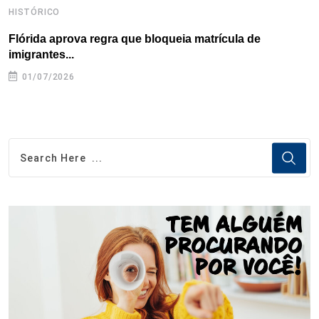
HISTÓRICO
H
Flórida aprova regra que bloqueia matrícula de
A
imigrantes...
01/07/2026