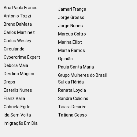
Ana Paula Franco
Jamari França
Antonio Tozzi
Jorge Grosso
Breno DaMata
Jorge Nunes
Carlos Martinez
Marcus Coltro
Carlos Wesley
Marina Elliot
Circulando
Marta Ramos
Cybercrime Expert
Opinião
Debora Maia
Paula Santa Maria
Destino Mágico
Grupo Mulheres do Brasil
Drops
Sul da Flórida
Esterliz Nunes
Renata Loyola
Franz Valla
Sandra Colicino
Gabriela Egito
Taiara Desirée
Ida Sem Volta
Tatiana Cesso
Imigração Em Dia