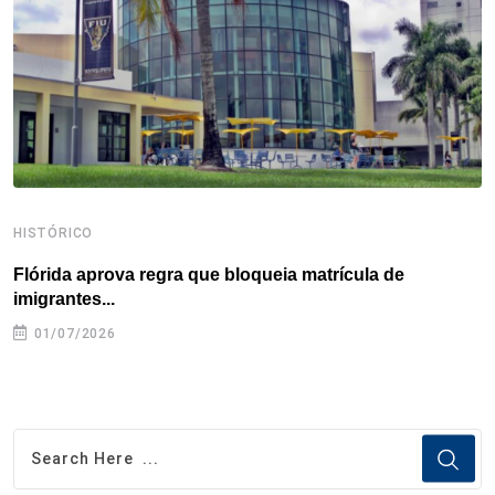
k
n
s
p
t
HISTÓRICO
H
Flórida aprova regra que bloqueia matrícula de
A
imigrantes...
01/07/2026