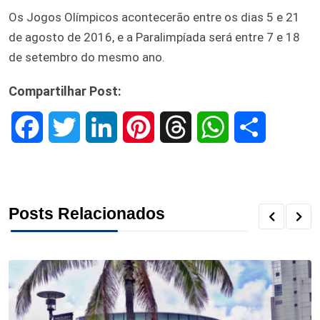
Os Jogos Olímpicos acontecerão entre os dias 5 e 21
de agosto de 2016, e a Paralimpíada será entre 7 e 18
de setembro do mesmo ano.
Compartilhar Post:
F
T
L
P
T
W
S
a
w
i
i
h
h
h
c
i
n
n
r
a
a
Posts Relacionados
e
t
k
t
e
t
r
b
t
e
e
a
s
e
o
e
d
r
d
A
o
r
I
e
s
p