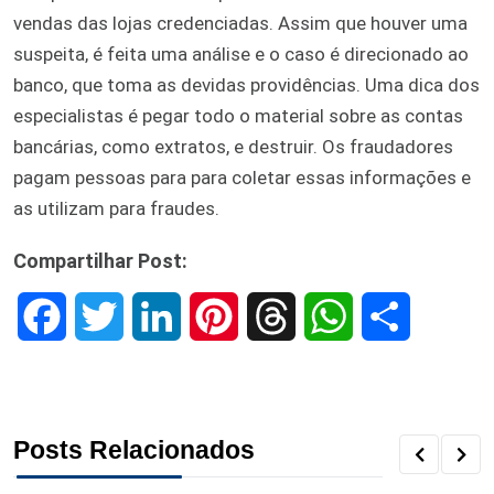
vendas das lojas credenciadas. Assim que houver uma
suspeita, é feita uma análise e o caso é direcionado ao
banco, que toma as devidas providências. Uma dica dos
especialistas é pegar todo o material sobre as contas
bancárias, como extratos, e destruir. Os fraudadores
pagam pessoas para para coletar essas informações e
as utilizam para fraudes.
Compartilhar Post:
F
T
L
P
T
W
S
a
w
i
i
h
h
h
c
i
n
n
r
a
a
Posts Relacionados
e
t
k
t
e
t
r