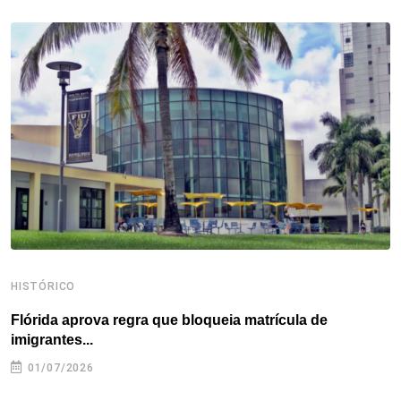
b
t
e
e
a
s
e
o
e
d
r
d
A
o
r
I
e
s
p
k
n
s
p
t
HISTÓRICO
H
Flórida aprova regra que bloqueia matrícula de
A
imigrantes...
01/07/2026