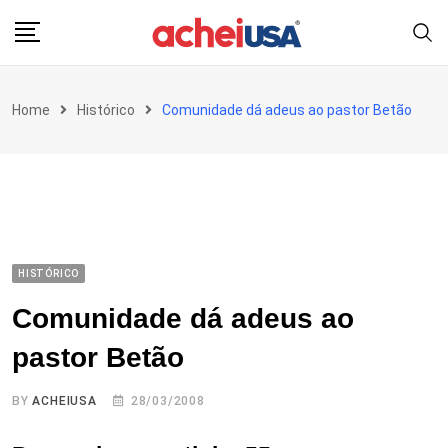
Skip
to
content
Home
Histórico
Comunidade dá adeus ao pastor Betão
HISTÓRICO
Comunidade dá adeus ao
pastor Betão
BY
ACHEIUSA
28/03/2008