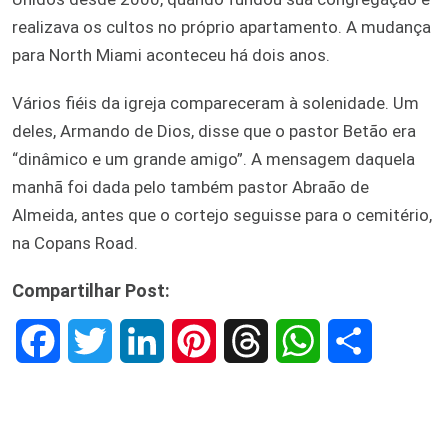
realizava os cultos no próprio apartamento. A mudança
para North Miami aconteceu há dois anos.
Vários fiéis da igreja compareceram à solenidade. Um
deles, Armando de Dios, disse que o pastor Betão era
“dinâmico e um grande amigo”. A mensagem daquela
manhã foi dada pelo também pastor Abraão de
Almeida, antes que o cortejo seguisse para o cemitério,
na Copans Road.
Compartilhar Post:
F
T
L
P
T
W
S
a
w
i
i
h
h
h
c
i
n
n
r
a
a