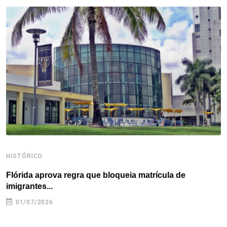
b
t
e
e
a
s
e
o
e
d
r
d
A
o
r
I
e
s
p
k
n
s
p
t
HISTÓRICO
H
Flórida aprova regra que bloqueia matrícula de
A
imigrantes...
01/07/2026