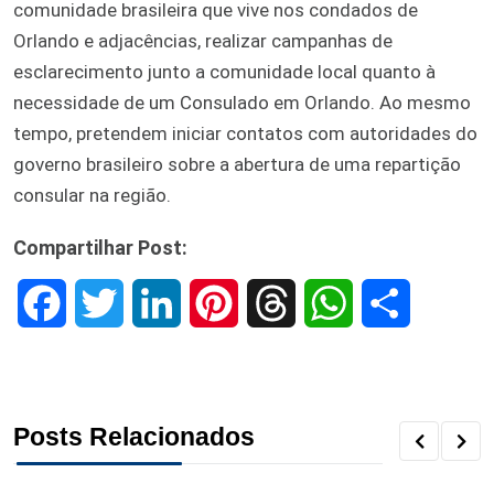
comunidade brasileira que vive nos condados de
Orlando e adjacências, realizar campanhas de
esclarecimento junto a comunidade local quanto à
necessidade de um Consulado em Orlando. Ao mesmo
tempo, pretendem iniciar contatos com autoridades do
governo brasileiro sobre a abertura de uma repartição
consular na região.
Compartilhar Post:
F
T
L
P
T
W
S
a
w
i
i
h
h
h
c
i
n
n
r
a
a
Posts Relacionados
e
t
k
t
e
t
r