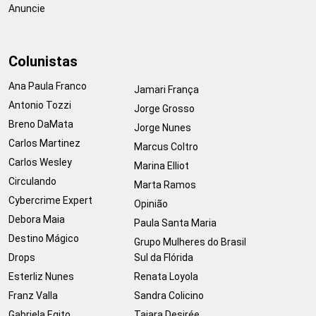
Anuncie
Colunistas
Ana Paula Franco
Jamari França
Antonio Tozzi
Jorge Grosso
Breno DaMata
Jorge Nunes
Carlos Martinez
Marcus Coltro
Carlos Wesley
Marina Elliot
Circulando
Marta Ramos
Cybercrime Expert
Opinião
Debora Maia
Paula Santa Maria
Destino Mágico
Grupo Mulheres do Brasil
Drops
Sul da Flórida
Esterliz Nunes
Renata Loyola
Franz Valla
Sandra Colicino
Gabriela Egito
Taiara Desirée