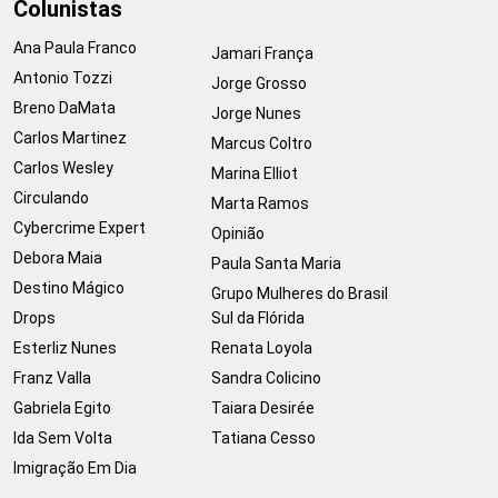
Colunistas
Ana Paula Franco
Jamari França
Antonio Tozzi
Jorge Grosso
Breno DaMata
Jorge Nunes
Carlos Martinez
Marcus Coltro
Carlos Wesley
Marina Elliot
Circulando
Marta Ramos
Cybercrime Expert
Opinião
Debora Maia
Paula Santa Maria
Destino Mágico
Grupo Mulheres do Brasil
Drops
Sul da Flórida
Esterliz Nunes
Renata Loyola
Franz Valla
Sandra Colicino
Gabriela Egito
Taiara Desirée
Ida Sem Volta
Tatiana Cesso
Imigração Em Dia