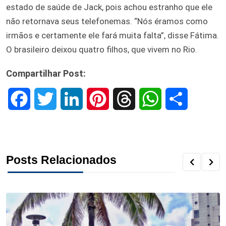
estado de saúde de Jack, pois achou estranho que ele
não retornava seus telefonemas. “Nós éramos como
irmãos e certamente ele fará muita falta”, disse Fátima.
O brasileiro deixou quatro filhos, que vivem no Rio.
Compartilhar Post:
F
T
L
P
T
W
S
a
w
i
i
h
h
h
c
i
n
n
r
a
a
Posts Relacionados
e
t
k
t
e
t
r
b
t
e
e
a
s
e
o
e
d
r
d
A