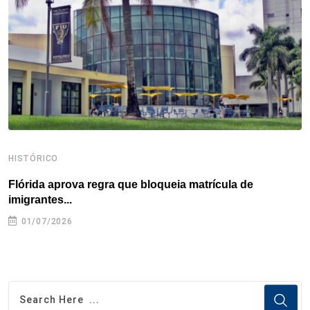
o
r
I
e
s
p
k
n
s
p
t
HISTÓRICO
H
Flórida aprova regra que bloqueia matrícula de
A
imigrantes...
01/07/2026