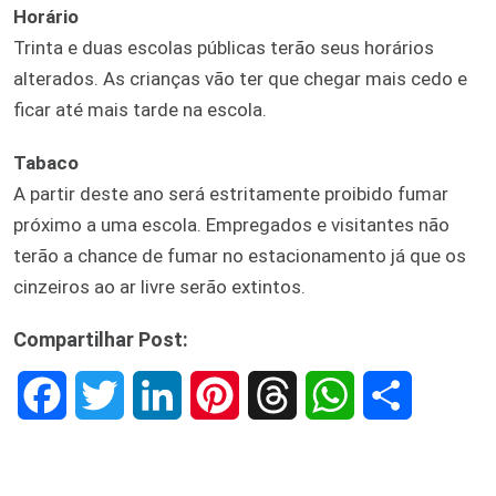
Horário
Trinta e duas escolas públicas terão seus horários
alterados. As crianças vão ter que chegar mais cedo e
ficar até mais tarde na escola.
Tabaco
A partir deste ano será estritamente proibido fumar
próximo a uma escola. Empregados e visitantes não
terão a chance de fumar no estacionamento já que os
cinzeiros ao ar livre serão extintos.
Compartilhar Post:
F
T
L
P
T
W
S
a
w
i
i
h
h
h
c
i
n
n
r
a
a