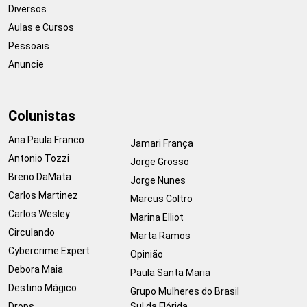
Diversos
Aulas e Cursos
Pessoais
Anuncie
Colunistas
Ana Paula Franco
Jamari França
Antonio Tozzi
Jorge Grosso
Breno DaMata
Jorge Nunes
Carlos Martinez
Marcus Coltro
Carlos Wesley
Marina Elliot
Circulando
Marta Ramos
Cybercrime Expert
Opinião
Debora Maia
Paula Santa Maria
Destino Mágico
Grupo Mulheres do Brasil
Drops
Sul da Flórida