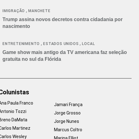
cancelamentos
,
IMIGRAÇÃO
MANCHETE
Trump assina novos decretos contra cidadania por
nascimento
,
,
ENTRETENIMENTO
ESTADOS UNIDOS
LOCAL
Game show mais antigo da TV americana faz seleção
gratuita no sul da Flórida
Colunistas
Ana Paula Franco
Jamari França
Antonio Tozzi
Jorge Grosso
Breno DaMata
Jorge Nunes
Carlos Martinez
Marcus Coltro
Carlos Wesley
Marina Elliot