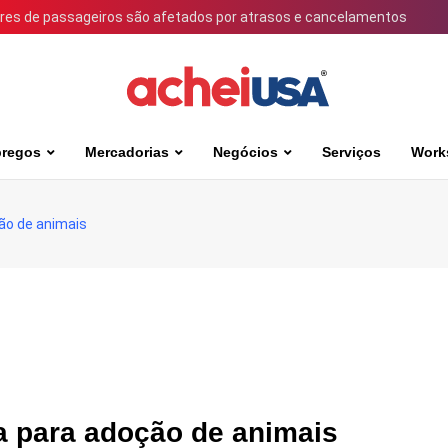
ares de passageiros são afetados por atrasos e cancelamentos
regos
Mercadorias
Negócios
Serviços
Work
ão de animais
a para adoção de animais