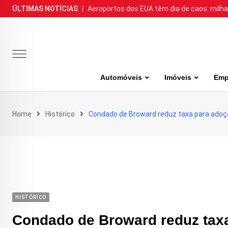
Skip
ÚLTIMAS NOTÍCIAS
|
Aeroportos dos EUA têm dia de caos: milh
to
content
Automóveis
Imóveis
Emp
Home
Histórico
Condado de Broward reduz taxa para adoç
HISTÓRICO
Condado de Broward reduz tax