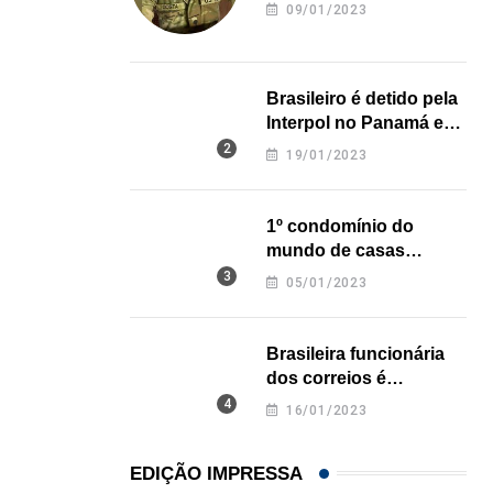
revela onde deixou o
09/01/2023
corpo
Brasileiro é detido pela
Interpol no Panamá e
pode pegar prisão
19/01/2023
perpétua nos EUA
1º condomínio do
mundo de casas
impressas em 3D é
05/01/2023
inaugurado no Texas
Brasileira funcionária
dos correios é
assassinada a facadas
16/01/2023
na Califórnia
EDIÇÃO IMPRESSA