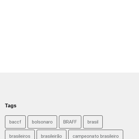
Tags
baccf
bolsonaro
BRAFF
brasil
brasileiros
brasileirão
campeonato brasileiro