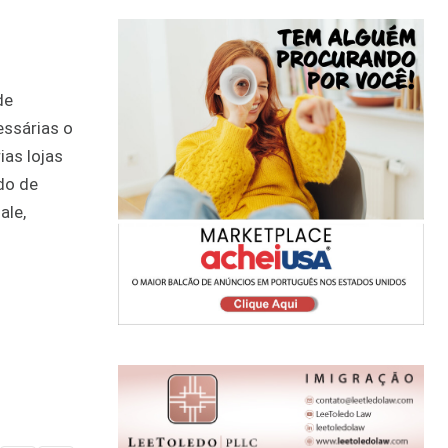
de
essárias o
as lojas
do de
ale,