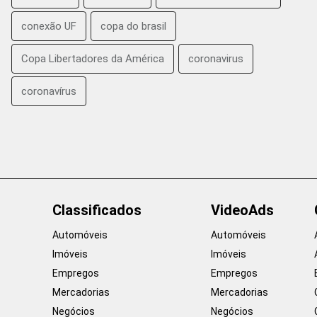
conexão UF
copa do brasil
Copa Libertadores da América
coronavirus
coronavírus
Classificados
VideoAds
Automóveis
Automóveis
Imóveis
Imóveis
Empregos
Empregos
Mercadorias
Mercadorias
Negócios
Negócios