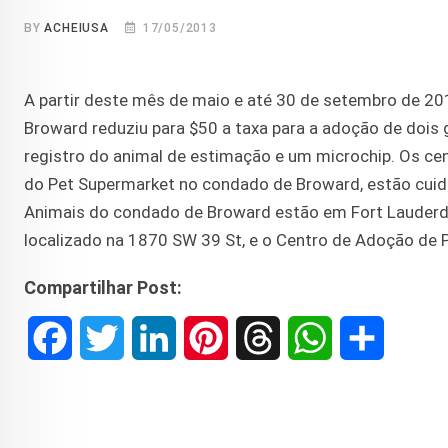
BY
ACHEIUSA
17/05/2013
A partir deste mês de maio e até 30 de setembro de 2
Broward reduziu para $50 a taxa para a adoção de dois 
registro do animal de estimação e um microchip. Os ce
do Pet Supermarket no condado de Broward, estão cuid
Animais do condado de Broward estão em Fort Lauderd
localizado na 1870 SW 39 St, e o Centro de Adoção de
Compartilhar Post:
F
T
L
P
T
W
S
a
w
i
i
h
h
h
c
i
n
n
r
a
a