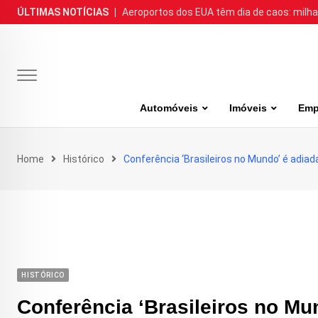
Skip
ÚLTIMAS NOTÍCIAS
|
Aeroportos dos EUA têm dia de caos: milh
to
content
Automóveis
Imóveis
Emp
Home
Histórico
Conferência ‘Brasileiros no Mundo’ é adiad
HISTÓRICO
Conferência ‘Brasileiros no Mu