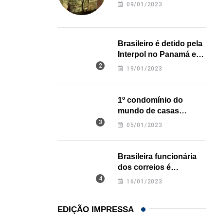
revela onde deixou o
09/01/2023
corpo
Brasileiro é detido pela
Interpol no Panamá e
pode pegar prisão
19/01/2023
perpétua nos EUA
1º condomínio do
mundo de casas
impressas em 3D é
05/01/2023
inaugurado no Texas
Brasileira funcionária
dos correios é
assassinada a facadas
16/01/2023
na Califórnia
EDIÇÃO IMPRESSA