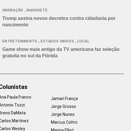
cancelamentos
,
IMIGRAÇÃO
MANCHETE
Trump assina novos decretos contra cidadania por
nascimento
,
,
ENTRETENIMENTO
ESTADOS UNIDOS
LOCAL
Game show mais antigo da TV americana faz seleção
gratuita no sul da Flórida
Colunistas
Ana Paula Franco
Jamari França
Antonio Tozzi
Jorge Grosso
Breno DaMata
Jorge Nunes
Carlos Martinez
Marcus Coltro
Carlos Wesley
Marina Elliot