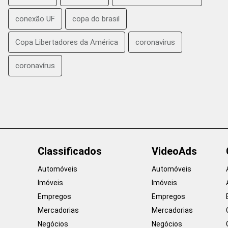
conexão UF
copa do brasil
Copa Libertadores da América
coronavirus
coronavírus
Classificados
VideoAds
Automóveis
Automóveis
Imóveis
Imóveis
Empregos
Empregos
Mercadorias
Mercadorias
Negócios
Negócios