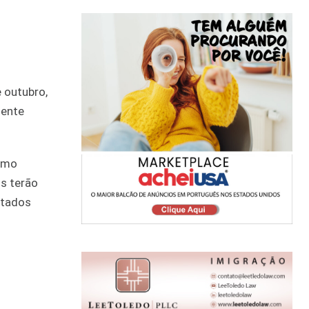
e outubro,
mente
como
s terão
stados