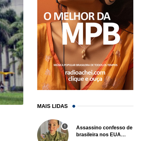
MAIS LIDAS
HISTÓRICO
Assassino confesso de
Açaí é reconhecido oficialmente como fruto brasi
brasileira nos EUA
21/01/2026