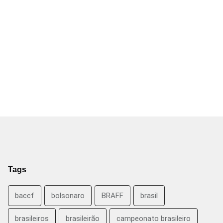
Tags
baccf
bolsonaro
BRAFF
brasil
brasileiros
brasileirão
campeonato brasileiro