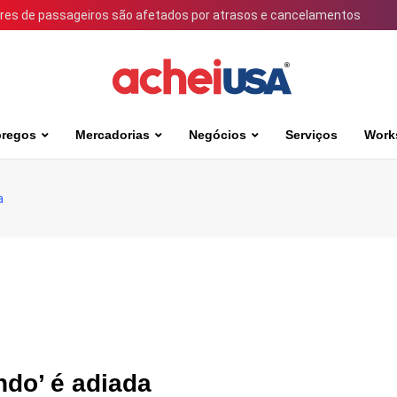
ares de passageiros são afetados por atrasos e cancelamentos
regos
Mercadorias
Negócios
Serviços
Work
a
ndo’ é adiada