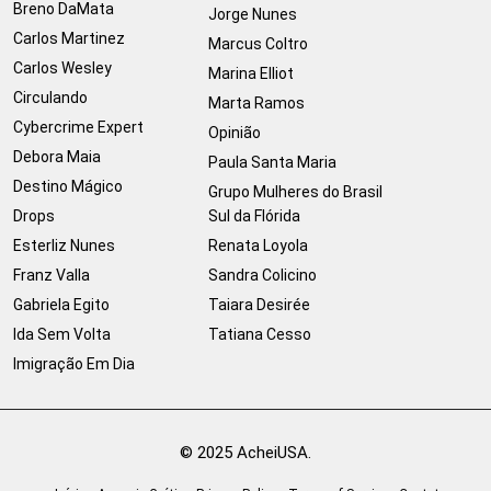
Breno DaMata
Jorge Nunes
Carlos Martinez
Marcus Coltro
Carlos Wesley
Marina Elliot
Circulando
Marta Ramos
Cybercrime Expert
Opinião
Debora Maia
Paula Santa Maria
Destino Mágico
Grupo Mulheres do Brasil
Drops
Sul da Flórida
Esterliz Nunes
Renata Loyola
Franz Valla
Sandra Colicino
Gabriela Egito
Taiara Desirée
Ida Sem Volta
Tatiana Cesso
Imigração Em Dia
© 2025 AcheiUSA.