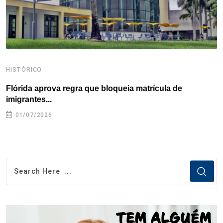
t
HISTÓRICO
H
Flórida aprova regra que bloqueia matrícula de
A
imigrantes...
01/07/2026