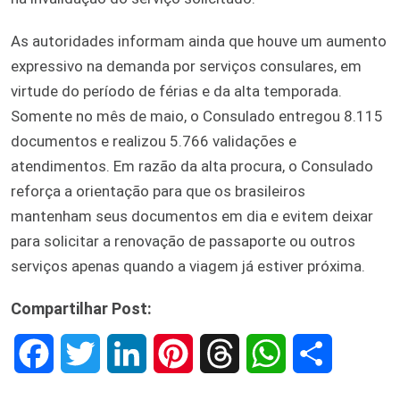
As autoridades informam ainda que houve um aumento
expressivo na demanda por serviços consulares, em
virtude do período de férias e da alta temporada.
Somente no mês de maio, o Consulado entregou 8.115
documentos e realizou 5.766 validações e
atendimentos. Em razão da alta procura, o Consulado
reforça a orientação para que os brasileiros
mantenham seus documentos em dia e evitem deixar
para solicitar a renovação de passaporte ou outros
serviços apenas quando a viagem já estiver próxima.
Compartilhar Post:
F
T
L
P
T
W
S
a
w
i
i
h
h
h