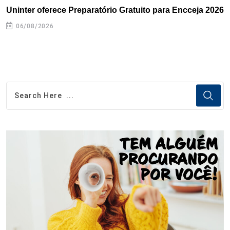
Uninter oferece Preparatório Gratuito para Encceja 2026
E
e
06/08/2026