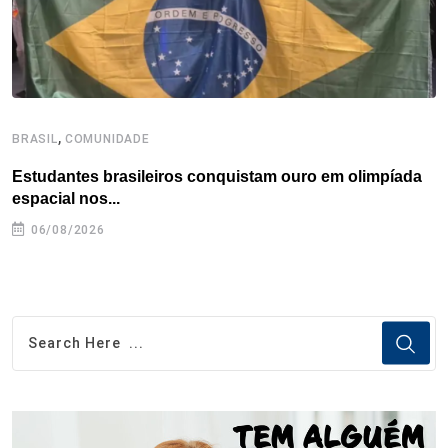
t
,
BRASIL
COMUNIDADE
C
Estudantes brasileiros conquistam ouro em olimpíada
P
espacial nos...
06/08/2026