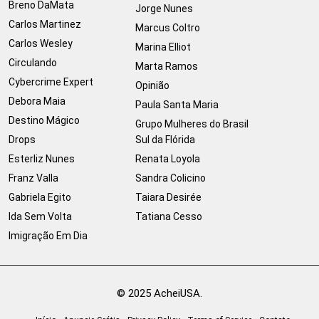
Breno DaMata
Jorge Nunes
Carlos Martinez
Marcus Coltro
Carlos Wesley
Marina Elliot
Circulando
Marta Ramos
Cybercrime Expert
Opinião
Debora Maia
Paula Santa Maria
Destino Mágico
Grupo Mulheres do Brasil
Drops
Sul da Flórida
Esterliz Nunes
Renata Loyola
Franz Valla
Sandra Colicino
Gabriela Egito
Taiara Desirée
Ida Sem Volta
Tatiana Cesso
Imigração Em Dia
© 2025 AcheiUSA.