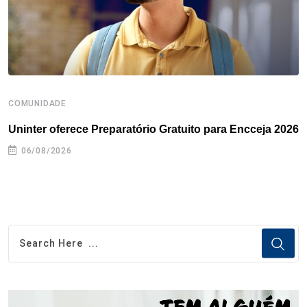
t
COMUNIDADE
B
Uninter oferece Preparatório Gratuito para Encceja 2026
E
e
06/08/2026