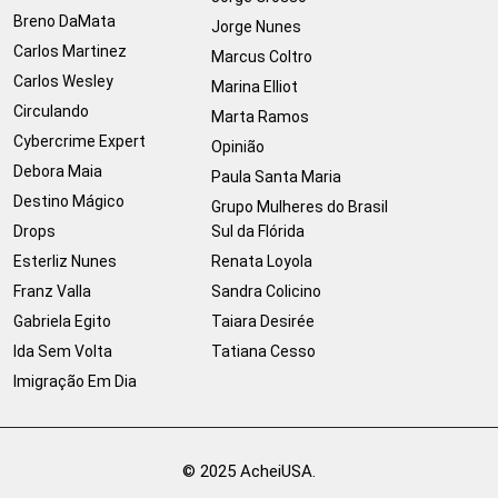
Breno DaMata
Jorge Nunes
Carlos Martinez
Marcus Coltro
Carlos Wesley
Marina Elliot
Circulando
Marta Ramos
Cybercrime Expert
Opinião
Debora Maia
Paula Santa Maria
Destino Mágico
Grupo Mulheres do Brasil
Drops
Sul da Flórida
Esterliz Nunes
Renata Loyola
Franz Valla
Sandra Colicino
Gabriela Egito
Taiara Desirée
Ida Sem Volta
Tatiana Cesso
Imigração Em Dia
© 2025 AcheiUSA.