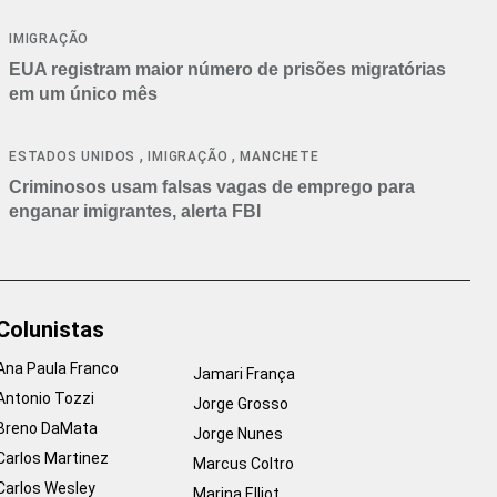
IMIGRAÇÃO
EUA registram maior número de prisões migratórias
em um único mês
,
,
ESTADOS UNIDOS
IMIGRAÇÃO
MANCHETE
Criminosos usam falsas vagas de emprego para
enganar imigrantes, alerta FBI
Colunistas
Ana Paula Franco
Jamari França
Antonio Tozzi
Jorge Grosso
Breno DaMata
Jorge Nunes
Carlos Martinez
Marcus Coltro
Carlos Wesley
Marina Elliot