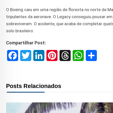
O Boeing caiu em uma região de floresta no norte de M
tripulantes da aeronave. O Legacy conseguiu pousar em
sobreviveram. O acidente, que acaba de completar quat
solo brasileiro.
Compartilhar Post:
F
T
L
P
T
W
S
a
w
i
i
h
h
h
c
i
n
n
r
a
a
Posts Relacionados
e
t
k
t
e
t
r
b
t
e
e
a
s
e
o
e
d
r
d
A