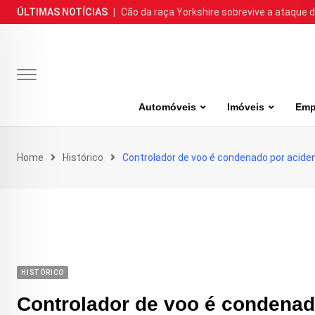
Skip
ÚLTIMAS NOTÍCIAS
|
Cão da raça Yorkshire sobrevive a ataque de
to
content
Automóveis
Imóveis
Emp
Home
Histórico
Controlador de voo é condenado por aciden
HISTÓRICO
Controlador de voo é condenad