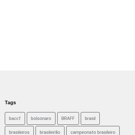
Tags
baccf
bolsonaro
BRAFF
brasil
brasileiros
brasileirão
campeonato brasileiro