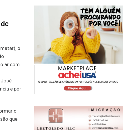
 de
matar), o
do
no ar com
o José
ncia e por
formar o
isão que