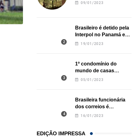
revela onde deixou o
09/01/2023
corpo
Brasileiro é detido pela
Interpol no Panamá e
HISTÓRICO
pode pegar prisão
19/01/2023
perpétua nos EUA
Açaí é reconhecido oficialmente como fruto brasi
21/01/2026
1º condomínio do
mundo de casas
impressas em 3D é
05/01/2023
inaugurado no Texas
Brasileira funcionária
dos correios é
assassinada a facadas
16/01/2023
na Califórnia
EDIÇÃO IMPRESSA