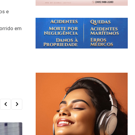
os e
corrido em