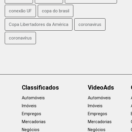
conexão UF
copa do brasil
Copa Libertadores da América
coronavirus
coronavírus
Classificados
VideoAds
Automóveis
Automóveis
Imóveis
Imóveis
Empregos
Empregos
Mercadorias
Mercadorias
Negócios
Negócios