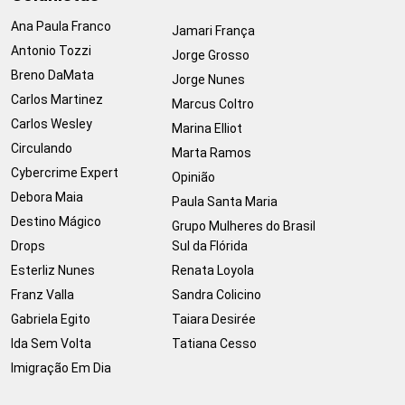
Ana Paula Franco
Jamari França
Antonio Tozzi
Jorge Grosso
Breno DaMata
Jorge Nunes
Carlos Martinez
Marcus Coltro
Carlos Wesley
Marina Elliot
Circulando
Marta Ramos
Cybercrime Expert
Opinião
Debora Maia
Paula Santa Maria
Destino Mágico
Grupo Mulheres do Brasil
Drops
Sul da Flórida
Esterliz Nunes
Renata Loyola
Franz Valla
Sandra Colicino
Gabriela Egito
Taiara Desirée
Ida Sem Volta
Tatiana Cesso
Imigração Em Dia