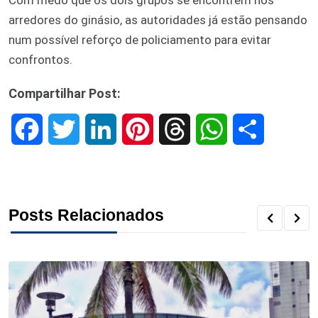
arredores do ginásio, as autoridades já estão pensando
num possível reforço de policiamento para evitar
confrontos.
Compartilhar Post:
F
T
L
P
T
W
S
a
w
i
i
h
h
h
c
i
n
n
r
a
a
Posts Relacionados
e
t
k
t
e
t
r
b
t
e
e
a
s
e
o
e
d
r
d
A
o
r
I
e
s
p