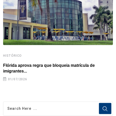
k
n
s
p
t
HISTÓRICO
H
Flórida aprova regra que bloqueia matrícula de
A
imigrantes...
01/07/2026