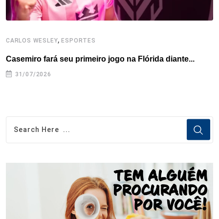
,
CARLOS WESLEY
ESPORTES
C
Casemiro fará seu primeiro jogo na Flórida diante...
P
31/07/2026