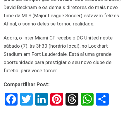
David Beckham e os demais diretores do mais novo
time da MLS (Major League Soccer) estavam felizes.
Afinal, o sonho deles se tornou realidade.
Agora, o Inter Miami CF recebe o DC United neste
sábado (7), às 3h30 (horário local), no Lockhart
Stadium em Fort Lauderdale. Está aí uma grande
oportunidade para prestigiar o seu novo clube de
futebol para você torcer.
Compartilhar Post:
F
T
L
P
T
W
S
a
w
i
i
h
h
h
c
i
n
n
r
a
a