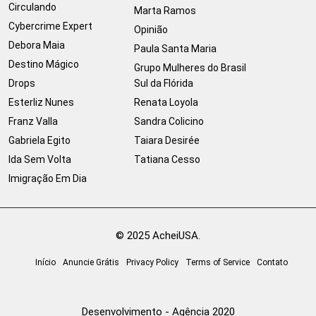
Circulando
Marta Ramos
Cybercrime Expert
Opinião
Debora Maia
Paula Santa Maria
Destino Mágico
Grupo Mulheres do Brasil
Drops
Sul da Flórida
Esterliz Nunes
Renata Loyola
Franz Valla
Sandra Colicino
Gabriela Egito
Taiara Desirée
Ida Sem Volta
Tatiana Cesso
Imigração Em Dia
© 2025 AcheiUSA.
Início
Anuncie Grátis
Privacy Policy
Terms of Service
Contato
Desenvolvimento - Agência 2020