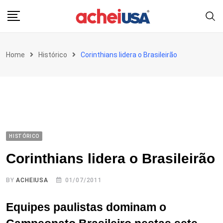
Skip
to
content
Home
Histórico
Corinthians lidera o Brasileirão
HISTÓRICO
Corinthians lidera o Brasileirão
BY
ACHEIUSA
01/07/2011
Equipes paulistas dominam o