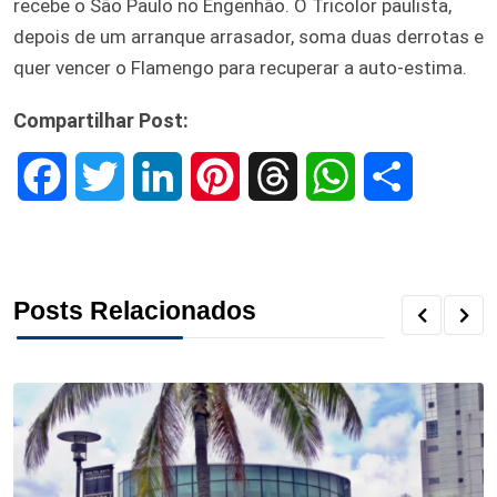
recebe o São Paulo no Engenhão. O Tricolor paulista,
depois de um arranque arrasador, soma duas derrotas e
quer vencer o Flamengo para recuperar a auto-estima.
Compartilhar Post:
F
T
L
P
T
W
S
a
w
i
i
h
h
h
c
i
n
n
r
a
a
Posts Relacionados
e
t
k
t
e
t
r
b
t
e
e
a
s
e
o
e
d
r
d
A
o
r
I
e
s
p