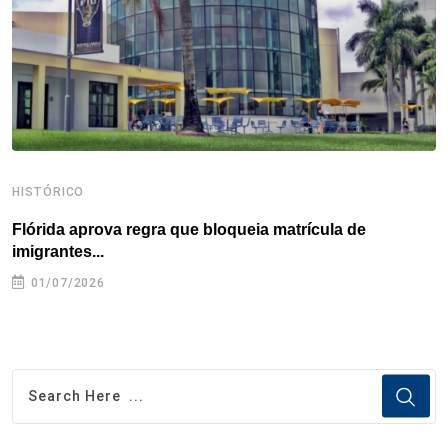
k
n
s
p
t
HISTÓRICO
H
Flórida aprova regra que bloqueia matrícula de
A
imigrantes...
01/07/2026