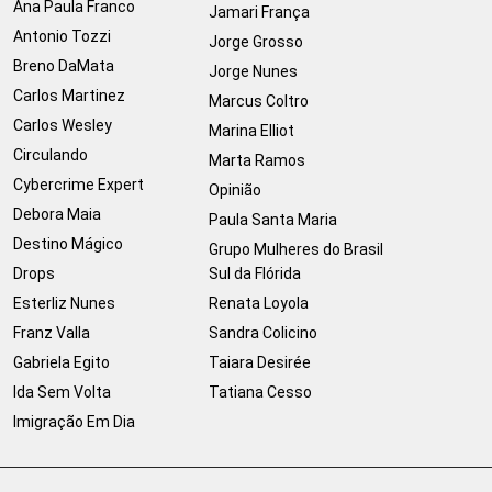
Ana Paula Franco
Jamari França
Antonio Tozzi
Jorge Grosso
Breno DaMata
Jorge Nunes
Carlos Martinez
Marcus Coltro
Carlos Wesley
Marina Elliot
Circulando
Marta Ramos
Cybercrime Expert
Opinião
Debora Maia
Paula Santa Maria
Destino Mágico
Grupo Mulheres do Brasil
Drops
Sul da Flórida
Esterliz Nunes
Renata Loyola
Franz Valla
Sandra Colicino
Gabriela Egito
Taiara Desirée
Ida Sem Volta
Tatiana Cesso
Imigração Em Dia