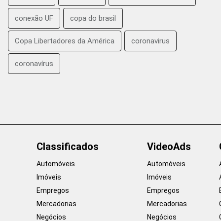
conexão UF
copa do brasil
Copa Libertadores da América
coronavirus
coronavírus
Classificados
VideoAds
Automóveis
Automóveis
Imóveis
Imóveis
Empregos
Empregos
Mercadorias
Mercadorias
Negócios
Negócios