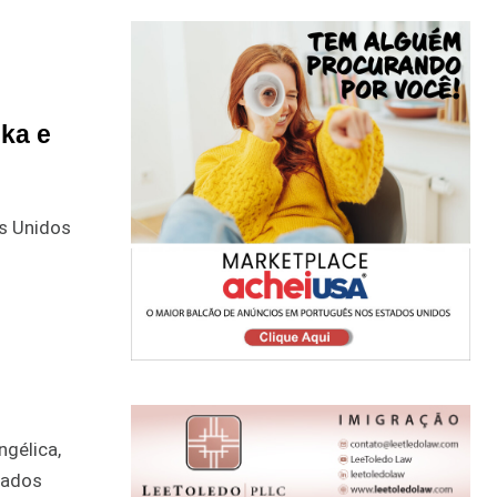
ka e
s Unidos
ngélica,
pados