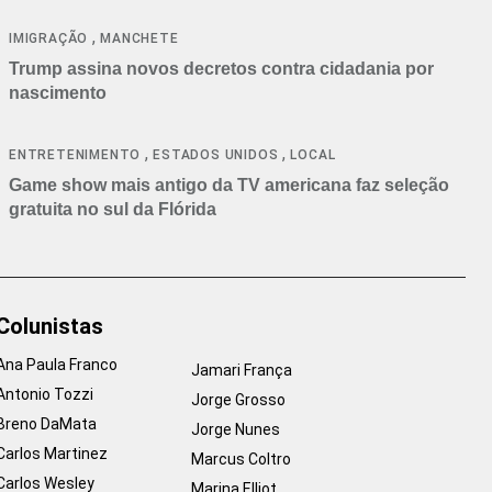
cancelamentos
,
IMIGRAÇÃO
MANCHETE
Trump assina novos decretos contra cidadania por
nascimento
,
,
ENTRETENIMENTO
ESTADOS UNIDOS
LOCAL
Game show mais antigo da TV americana faz seleção
gratuita no sul da Flórida
Colunistas
Ana Paula Franco
Jamari França
Antonio Tozzi
Jorge Grosso
Breno DaMata
Jorge Nunes
Carlos Martinez
Marcus Coltro
Carlos Wesley
Marina Elliot