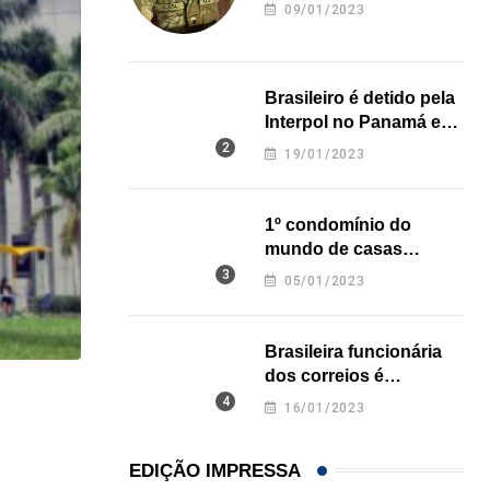
revela onde deixou o
09/01/2023
corpo
Brasileiro é detido pela
Interpol no Panamá e
pode pegar prisão
19/01/2023
perpétua nos EUA
1º condomínio do
mundo de casas
impressas em 3D é
05/01/2023
inaugurado no Texas
Brasileira funcionária
dos correios é
assassinada a facadas
HISTÓRICO
16/01/2023
na Califórnia
Açaí é reconhecido oficialmente como fruto brasi
EDIÇÃO IMPRESSA
21/01/2026