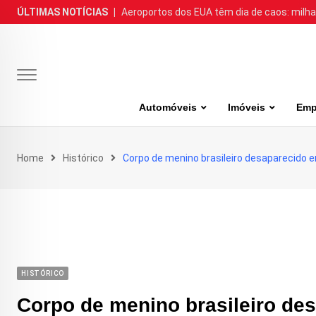
Skip
ÚLTIMAS NOTÍCIAS
|
Aeroportos dos EUA têm dia de caos: milh
to
content
Automóveis
Imóveis
Emp
Home
Histórico
Corpo de menino brasileiro desaparecido 
HISTÓRICO
Corpo de menino brasileiro de