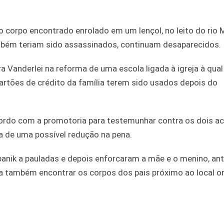
 corpo encontrado enrolado em um lençol, no leito do rio M
mbém teriam sido assassinados, continuam desaparecidos.
a Vanderlei na reforma de uma escola ligada à igreja à qua
cartões de crédito da família terem sido usados depois do
ordo com a promotoria para testemunhar contra os dois a
ca de uma possível redução na pena.
panik a pauladas e depois enforcaram a mãe e o menino, an
ra também encontrar os corpos dos pais próximo ao local o