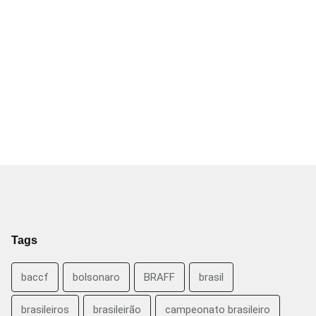
Tags
baccf
bolsonaro
BRAFF
brasil
brasileiros
brasileirão
campeonato brasileiro