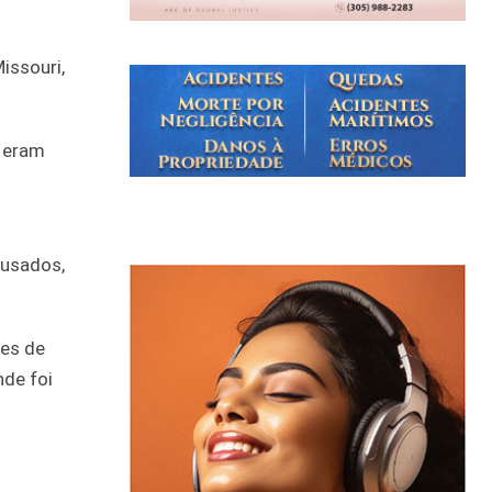
issouri,
l eram
cusados,
tes de
nde foi