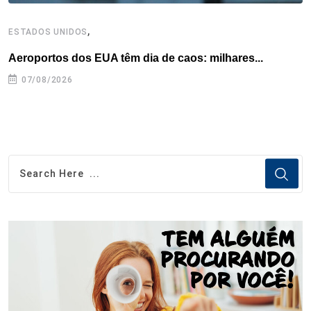
,
ESTADOS UNIDOS
I
Aeroportos dos EUA têm dia de caos: milhares...
T
n
07/08/2026