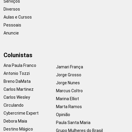
Serviços
Diversos
Aulas e Cursos
Pessoais
Anuncie
Colunistas
Ana Paula Franco
Jamari França
Antonio Tozzi
Jorge Grosso
Breno DaMata
Jorge Nunes
Carlos Martinez
Marcus Coltro
Carlos Wesley
Marina Elliot
Circulando
Marta Ramos
Cybercrime Expert
Opinião
Debora Maia
Paula Santa Maria
Destino Mágico
Grupo Mulheres do Brasil