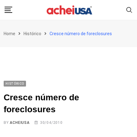
Skip
to
content
Home
Histórico
Cresce número de foreclosures
HISTÓRICO
Cresce número de
foreclosures
BY
ACHEIUSA
30/04/2010