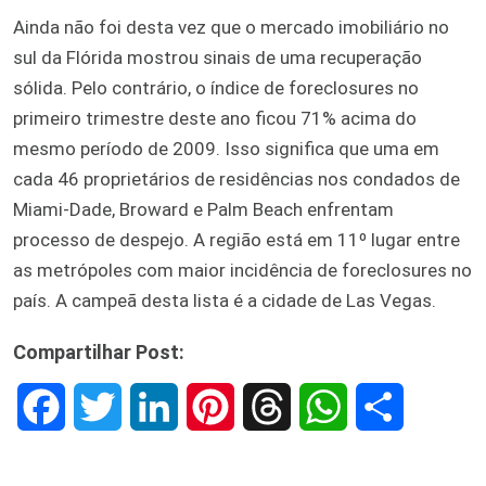
Ainda não foi desta vez que o mercado imobiliário no
sul da Flórida mostrou sinais de uma recuperação
sólida. Pelo contrário, o índice de foreclosures no
primeiro trimestre deste ano ficou 71% acima do
mesmo período de 2009. Isso significa que uma em
cada 46 proprietários de residências nos condados de
Miami-Dade, Broward e Palm Beach enfrentam
processo de despejo. A região está em 11º lugar entre
as metrópoles com maior incidência de foreclosures no
país. A campeã desta lista é a cidade de Las Vegas.
Compartilhar Post:
F
T
L
P
T
W
S
a
w
i
i
h
h
h