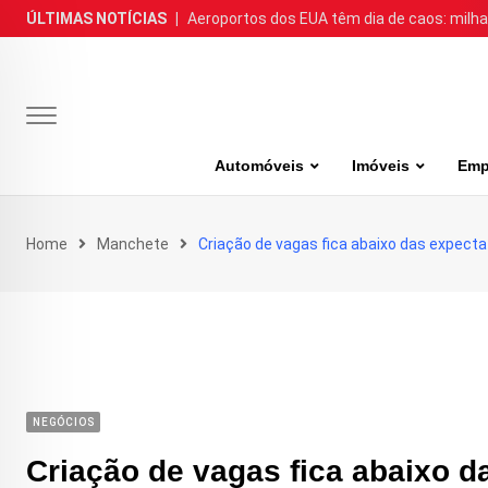
Skip
ÚLTIMAS NOTÍCIAS
|
Aeroportos dos EUA têm dia de caos: milh
to
content
Automóveis
Imóveis
Emp
Home
Manchete
Criação de vagas fica abaixo das expect
NEGÓCIOS
Criação de vagas fica abaixo d