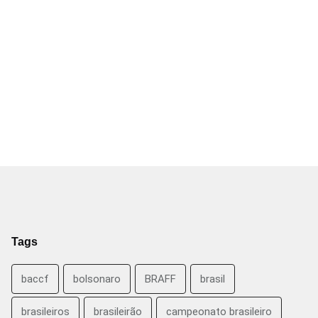
Tags
baccf
bolsonaro
BRAFF
brasil
brasileiros
brasileirão
campeonato brasileiro