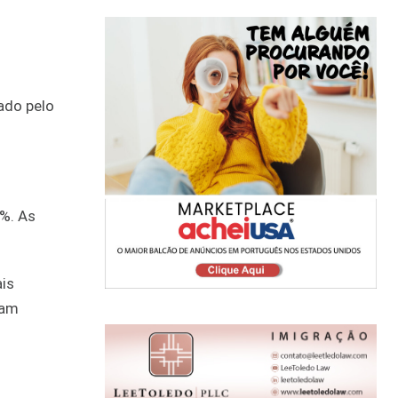
ado pelo
%. As
ais
ram