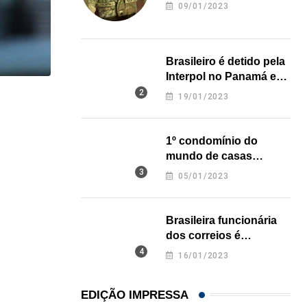
revela onde deixou o
09/01/2023
corpo
Brasileiro é detido pela
Interpol no Panamá e
pode pegar prisão
19/01/2023
,
IMIGRAÇÃO
perpétua nos EUA
Trump assina novos decretos contra cidadania 
1º condomínio do
07/08/2026
mundo de casas
impressas em 3D é
05/01/2023
inaugurado no Texas
Brasileira funcionária
dos correios é
assassinada a facadas
16/01/2023
na Califórnia
EDIÇÃO IMPRESSA