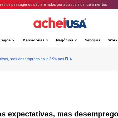
ares de passageiros são afetados por atrasos e cancelamentos
regos
Mercadorias
Negócios
Serviços
Work
ativas, mas desemprego cai a 3.9% nos EUA
as expectativas, mas desemprego