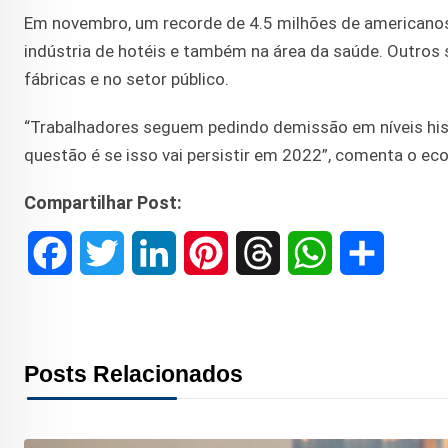
Em novembro, um recorde de 4.5 milhões de americano
indústria de hotéis e também na área da saúde. Outros
fábricas e no setor público.
“Trabalhadores seguem pedindo demissão em níveis his
questão é se isso vai persistir em 2022”, comenta o eco
Compartilhar Post:
F
T
L
P
T
W
S
a
w
i
i
h
h
h
c
i
n
n
r
a
a
Posts Relacionados
e
t
k
t
e
t
r
b
t
e
e
a
s
e