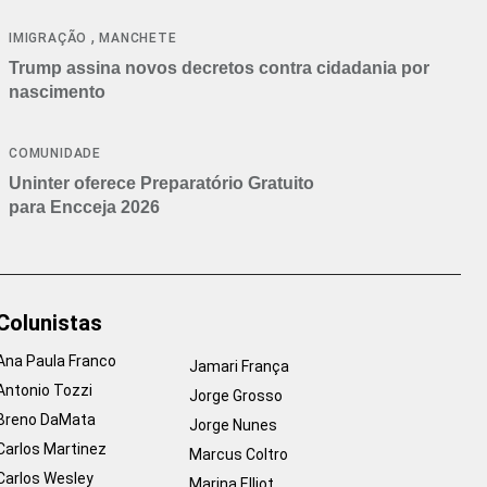
cancelamentos
,
IMIGRAÇÃO
MANCHETE
Trump assina novos decretos contra cidadania por
nascimento
COMUNIDADE
Uninter oferece Preparatório Gratuito
para Encceja 2026
Colunistas
Ana Paula Franco
Jamari França
Antonio Tozzi
Jorge Grosso
Breno DaMata
Jorge Nunes
Carlos Martinez
Marcus Coltro
Carlos Wesley
Marina Elliot