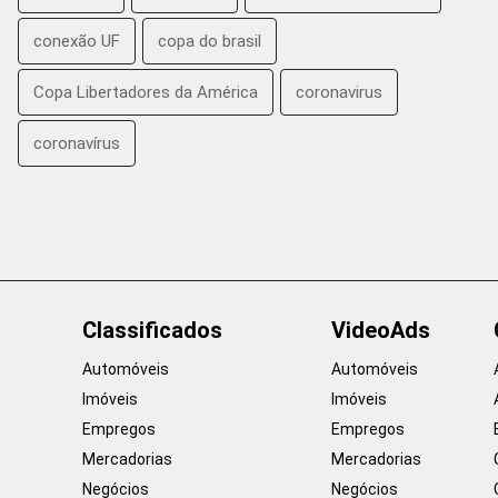
conexão UF
copa do brasil
Copa Libertadores da América
coronavirus
coronavírus
Classificados
VideoAds
Automóveis
Automóveis
Imóveis
Imóveis
Empregos
Empregos
Mercadorias
Mercadorias
Negócios
Negócios