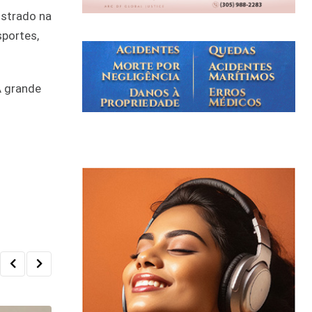
istrado na
portes,
A grande