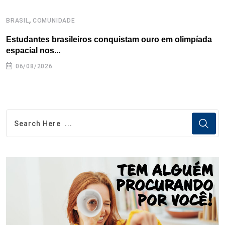
,
BRASIL
COMUNIDADE
C
Estudantes brasileiros conquistam ouro em olimpíada
P
espacial nos...
06/08/2026