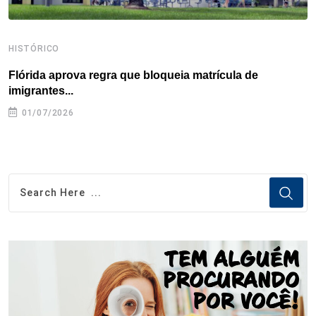
HISTÓRICO
H
Flórida aprova regra que bloqueia matrícula de
A
imigrantes...
01/07/2026