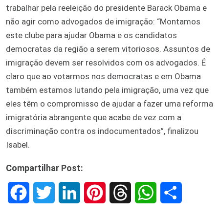
trabalhar pela reeleição do presidente Barack Obama e
não agir como advogados de imigração: “Montamos
este clube para ajudar Obama e os candidatos
democratas da região a serem vitoriosos. Assuntos de
imigração devem ser resolvidos com os advogados. É
claro que ao votarmos nos democratas e em Obama
também estamos lutando pela imigração, uma vez que
eles têm o compromisso de ajudar a fazer uma reforma
imigratória abrangente que acabe de vez com a
discriminação contra os indocumentados”, finalizou
Isabel.
Compartilhar Post:
F
T
L
P
T
W
S
a
w
i
i
h
h
h