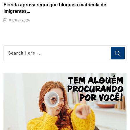
Flórida aprova regra que bloqueia matrícula de
A
imigrantes...
01/07/2026