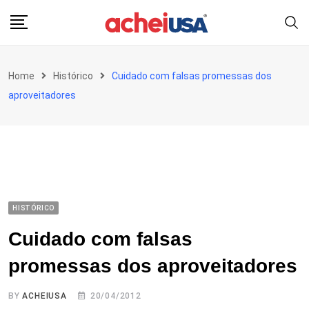
Skip
to
content
Home
Histórico
Cuidado com falsas promessas dos
aproveitadores
HISTÓRICO
Cuidado com falsas
promessas dos aproveitadores
BY
ACHEIUSA
20/04/2012