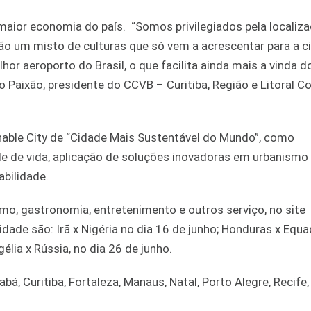
maior economia do país. “Somos privilegiados pela localiza
o um misto de culturas que só vem a acrescentar para a c
r aeroporto do Brasil, o que facilita ainda mais a vinda d
 Paixão, presidente do CCVB – Curitiba, Região e Litoral C
able City de “Cidade Mais Sustentável do Mundo”, como
de de vida, aplicação de soluções inovadoras em urbanismo
abilidade.
mo, gastronomia, entretenimento e outros serviço, no site
ade são: Irã x Nigéria no dia 16 de junho; Honduras x Equa
élia x Rússia, no dia 26 de junho.
bá, Curitiba, Fortaleza, Manaus, Natal, Porto Alegre, Recife,