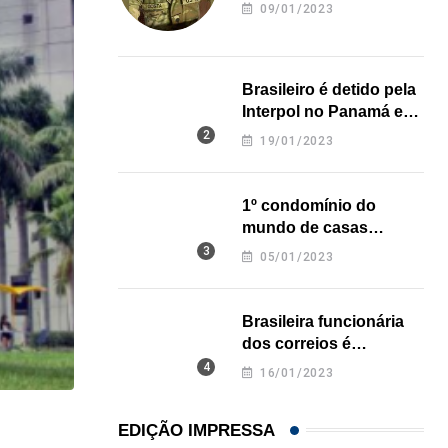
revela onde deixou o
09/01/2023
corpo
Brasileiro é detido pela
Interpol no Panamá e
pode pegar prisão
19/01/2023
perpétua nos EUA
1º condomínio do
mundo de casas
impressas em 3D é
05/01/2023
inaugurado no Texas
Brasileira funcionária
dos correios é
assassinada a facadas
16/01/2023
na Califórnia
EDIÇÃO IMPRESSA
HISTÓRICO