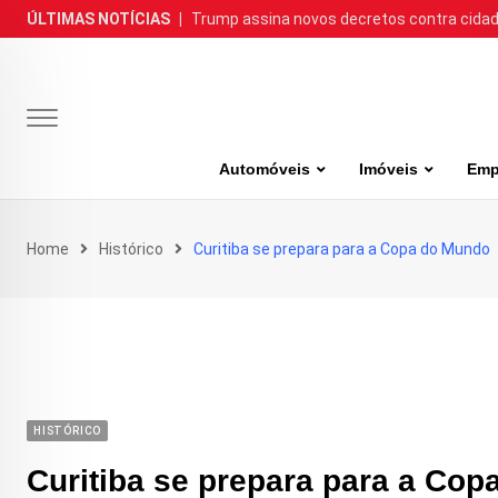
Skip
ÚLTIMAS NOTÍCIAS
|
Trump assina novos decretos contra cida
to
content
Automóveis
Imóveis
Emp
Home
Histórico
Curitiba se prepara para a Copa do Mundo
HISTÓRICO
Curitiba se prepara para a Co