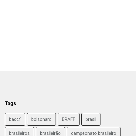
Tags
baccf
bolsonaro
BRAFF
brasil
brasileiros
brasileirão
campeonato brasileiro