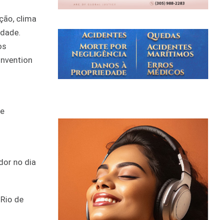
ção, clima
idade.
os
onvention
 e
dor no dia
 Rio de