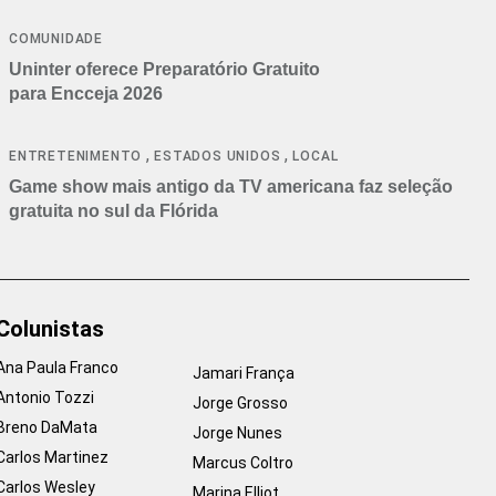
COMUNIDADE
Uninter oferece Preparatório Gratuito
para Encceja 2026
,
,
ENTRETENIMENTO
ESTADOS UNIDOS
LOCAL
Game show mais antigo da TV americana faz seleção
gratuita no sul da Flórida
Colunistas
Ana Paula Franco
Jamari França
Antonio Tozzi
Jorge Grosso
Breno DaMata
Jorge Nunes
Carlos Martinez
Marcus Coltro
Carlos Wesley
Marina Elliot