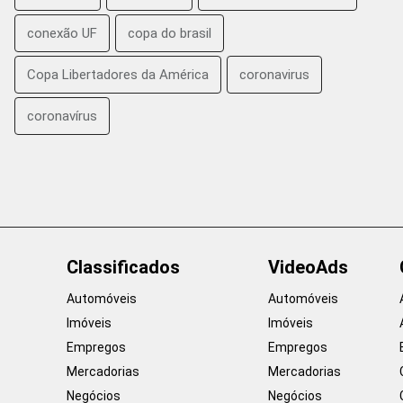
conexão UF
copa do brasil
Copa Libertadores da América
coronavirus
coronavírus
Classificados
VideoAds
Automóveis
Automóveis
Imóveis
Imóveis
Empregos
Empregos
Mercadorias
Mercadorias
Negócios
Negócios