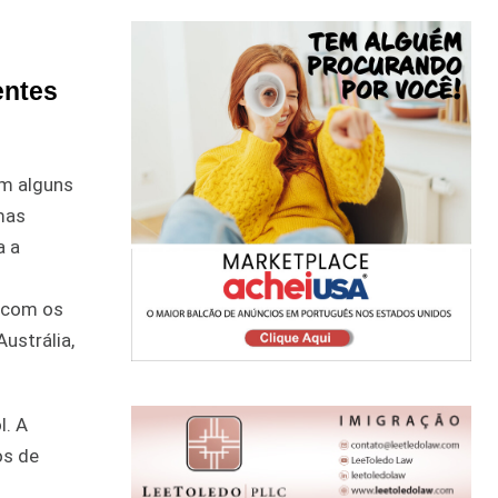
entes
em alguns
mas
a a
o com os
ustrália,
l. A
os de