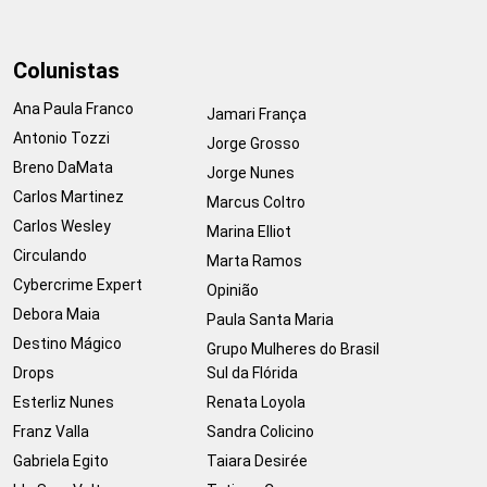
Colunistas
Ana Paula Franco
Jamari França
Antonio Tozzi
Jorge Grosso
Breno DaMata
Jorge Nunes
Carlos Martinez
Marcus Coltro
Carlos Wesley
Marina Elliot
Circulando
Marta Ramos
Cybercrime Expert
Opinião
Debora Maia
Paula Santa Maria
Destino Mágico
Grupo Mulheres do Brasil
Drops
Sul da Flórida
Esterliz Nunes
Renata Loyola
Franz Valla
Sandra Colicino
Gabriela Egito
Taiara Desirée