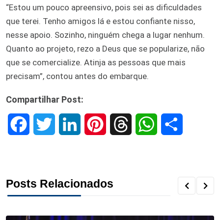
“Estou um pouco apreensivo, pois sei as dificuldades
que terei. Tenho amigos lá e estou confiante nisso,
nesse apoio. Sozinho, ninguém chega a lugar nenhum.
Quanto ao projeto, rezo a Deus que se popularize, não
que se comercialize. Atinja as pessoas que mais
precisam”, contou antes do embarque.
Compartilhar Post:
F
T
L
P
T
W
S
a
w
i
i
h
h
h
c
i
n
n
r
a
a
Posts Relacionados
e
t
k
t
e
t
r
b
t
e
e
a
s
e