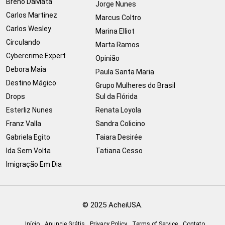
Breno DaMata
Jorge Nunes
Carlos Martinez
Marcus Coltro
Carlos Wesley
Marina Elliot
Circulando
Marta Ramos
Cybercrime Expert
Opinião
Debora Maia
Paula Santa Maria
Destino Mágico
Grupo Mulheres do Brasil
Drops
Sul da Flórida
Esterliz Nunes
Renata Loyola
Franz Valla
Sandra Colicino
Gabriela Egito
Taiara Desirée
Ida Sem Volta
Tatiana Cesso
Imigração Em Dia
© 2025 AcheiUSA.
Início
Anuncie Grátis
Privacy Policy
Terms of Service
Contato