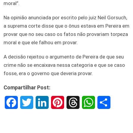
moral”.
Na opinião anunciada por escrito pelo juiz Neil Gorsuch,
a suprema corte disse que o ônus estava em Pereira em
provar que no seu caso os fatos não provariam torpeza
moral e que ele falhou em provar.
A decisão rejeitou o argumento de Pereira de que seu
crime não se encaixava nessa categoria e que se caso
fosse, era o governo que deveria provar.
Compartilhar Post:
F
T
L
P
T
W
S
a
w
i
i
h
h
h
c
i
n
n
r
a
a