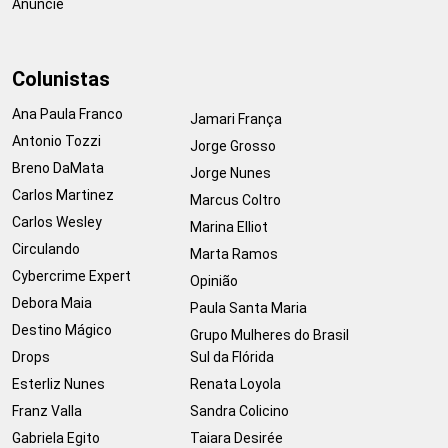
Anuncie
Colunistas
Ana Paula Franco
Jamari França
Antonio Tozzi
Jorge Grosso
Breno DaMata
Jorge Nunes
Carlos Martinez
Marcus Coltro
Carlos Wesley
Marina Elliot
Circulando
Marta Ramos
Cybercrime Expert
Opinião
Debora Maia
Paula Santa Maria
Destino Mágico
Grupo Mulheres do Brasil
Drops
Sul da Flórida
Esterliz Nunes
Renata Loyola
Franz Valla
Sandra Colicino
Gabriela Egito
Taiara Desirée