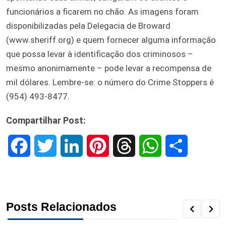
funcionários a ficarem no chão. As imagens foram
disponibilizadas pela Delegacia de Broward
(www.sheriff.org) e quem fornecer alguma informação
que possa levar à identificação dos criminosos –
mesmo anonimamente – pode levar a recompensa de
mil dólares. Lembre-se: o número do Crime Stoppers é
(954) 493-8477.
Compartilhar Post:
F
T
L
P
T
W
S
a
w
i
i
h
h
h
c
i
n
n
r
a
a
Posts Relacionados
e
t
k
t
e
t
r