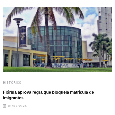
b
t
e
e
a
s
e
o
e
d
r
d
A
o
r
I
e
s
p
k
n
s
p
t
HISTÓRICO
H
Flórida aprova regra que bloqueia matrícula de
A
imigrantes...
01/07/2026