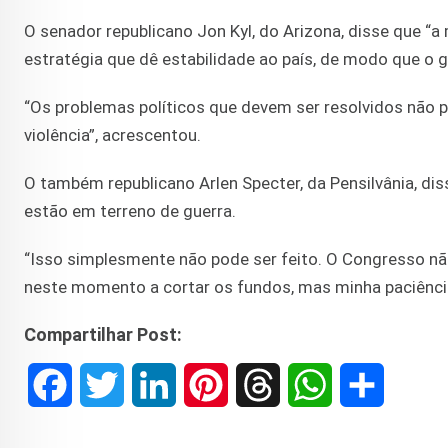
O senador republicano Jon Kyl, do Arizona, disse que “
estratégia que dê estabilidade ao país, de modo que o 
“Os problemas políticos que devem ser resolvidos não 
violência”, acrescentou.
O também republicano Arlen Specter, da Pensilvânia, d
estão em terreno de guerra.
“Isso simplesmente não pode ser feito. O Congresso nã
neste momento a cortar os fundos, mas minha paciência
Compartilhar Post:
F
T
L
P
T
W
S
a
w
i
i
h
h
h