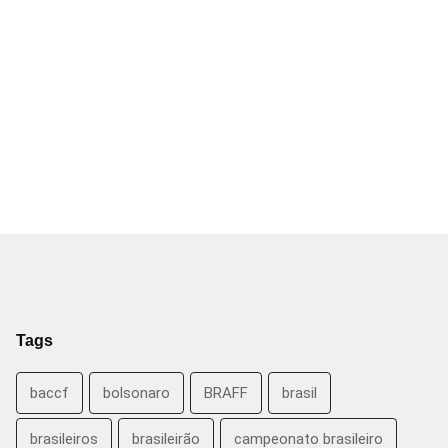
Tags
baccf
bolsonaro
BRAFF
brasil
brasileiros
brasileirão
campeonato brasileiro