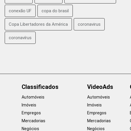
conexão UF
copa do brasil
Copa Libertadores da América
coronavirus
coronavírus
Classificados
VideoAds
Automóveis
Automóveis
Imóveis
Imóveis
Empregos
Empregos
Mercadorias
Mercadorias
Negócios
Negócios