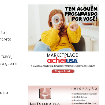
não
oncreto
 “ABC”,
e a guerra
ão do