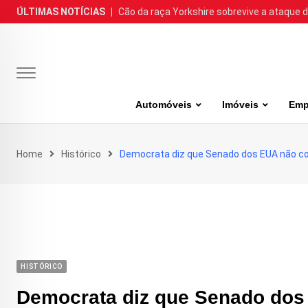
Skip
ÚLTIMAS NOTÍCIAS
|
Cão da raça Yorkshire sobrevive a ataque de
to
content
Automóveis
Imóveis
Emp
Home
Histórico
Democrata diz que Senado dos EUA não cor
HISTÓRICO
Democrata diz que Senado dos 