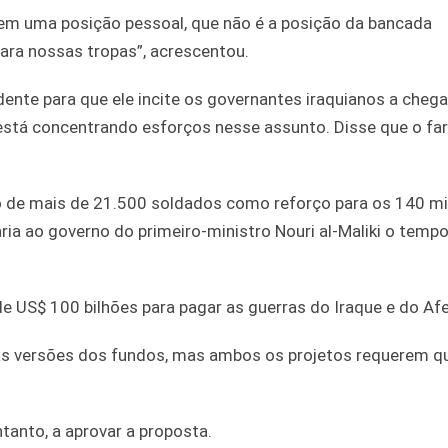
em uma posição pessoal, que não é a posição da bancada
ara nossas tropas”, acrescentou.
ente para que ele incite os governantes iraquianos a cheg
o está concentrando esforços nesse assunto. Disse que o fa
o de mais de 21.500 soldados como reforço para os 140 mil
ria ao governo do primeiro-ministro Nouri al-Maliki o temp
e US$ 100 bilhões para pagar as guerras do Iraque e do Af
s versões dos fundos, mas ambos os projetos requerem q
anto, a aprovar a proposta.