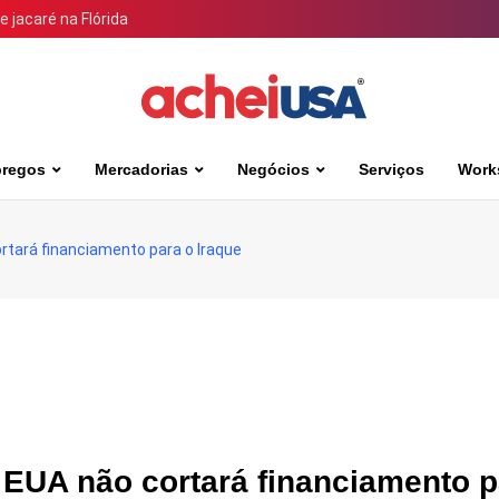
 jacaré na Flórida
regos
Mercadorias
Negócios
Serviços
Work
tará financiamento para o Iraque
EUA não cortará financiamento p