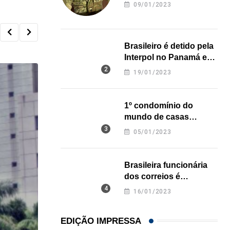
revela onde deixou o
09/01/2023
corpo
Brasileiro é detido pela
Interpol no Panamá e
pode pegar prisão
19/01/2023
perpétua nos EUA
1º condomínio do
mundo de casas
impressas em 3D é
05/01/2023
inaugurado no Texas
Brasileira funcionária
dos correios é
assassinada a facadas
16/01/2023
na Califórnia
EDIÇÃO IMPRESSA