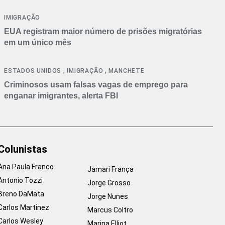
IMIGRAÇÃO
EUA registram maior número de prisões migratórias
em um único mês
,
,
ESTADOS UNIDOS
IMIGRAÇÃO
MANCHETE
Criminosos usam falsas vagas de emprego para
enganar imigrantes, alerta FBI
Colunistas
Ana Paula Franco
Jamari França
Antonio Tozzi
Jorge Grosso
Breno DaMata
Jorge Nunes
Carlos Martinez
Marcus Coltro
Carlos Wesley
Marina Elliot