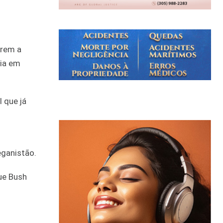
arem a
ria em
 que já
o
eganistão.
ue Bush