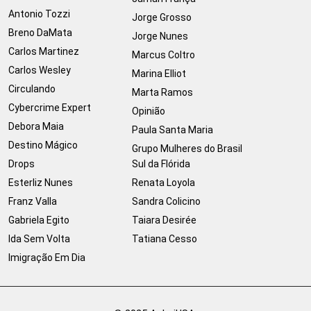
Antonio Tozzi
Jorge Grosso
Breno DaMata
Jorge Nunes
Carlos Martinez
Marcus Coltro
Carlos Wesley
Marina Elliot
Circulando
Marta Ramos
Cybercrime Expert
Opinião
Debora Maia
Paula Santa Maria
Destino Mágico
Grupo Mulheres do Brasil
Drops
Sul da Flórida
Esterliz Nunes
Renata Loyola
Franz Valla
Sandra Colicino
Gabriela Egito
Taiara Desirée
Ida Sem Volta
Tatiana Cesso
Imigração Em Dia