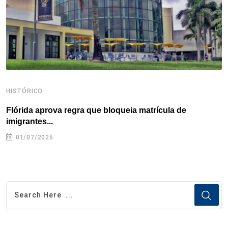
k
n
s
p
t
HISTÓRICO
H
Flórida aprova regra que bloqueia matrícula de
A
imigrantes...
01/07/2026