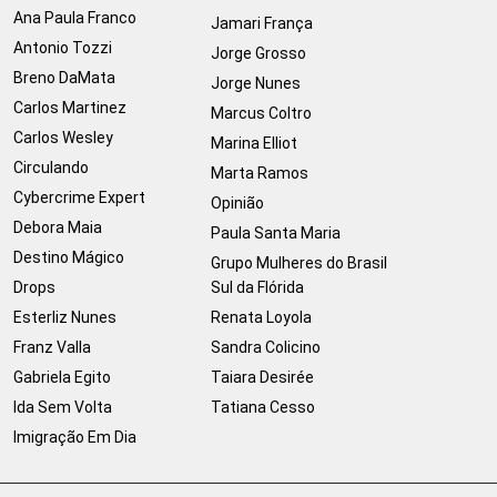
Ana Paula Franco
Jamari França
Antonio Tozzi
Jorge Grosso
Breno DaMata
Jorge Nunes
Carlos Martinez
Marcus Coltro
Carlos Wesley
Marina Elliot
Circulando
Marta Ramos
Cybercrime Expert
Opinião
Debora Maia
Paula Santa Maria
Destino Mágico
Grupo Mulheres do Brasil
Drops
Sul da Flórida
Esterliz Nunes
Renata Loyola
Franz Valla
Sandra Colicino
Gabriela Egito
Taiara Desirée
Ida Sem Volta
Tatiana Cesso
Imigração Em Dia