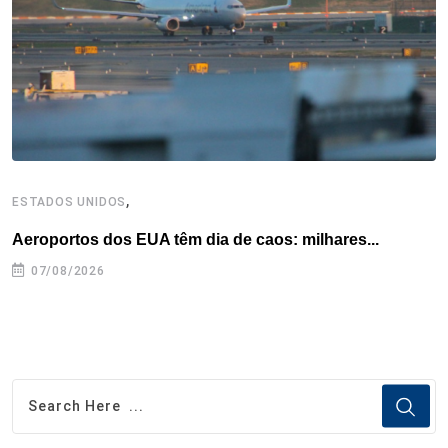
k
n
s
p
t
,
ESTADOS UNIDOS
I
Aeroportos dos EUA têm dia de caos: milhares...
T
n
07/08/2026