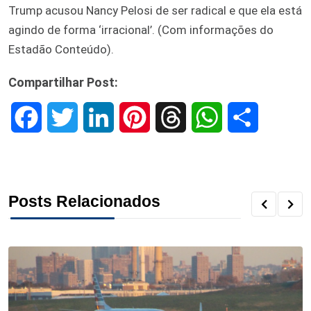
Trump acusou Nancy Pelosi de ser radical e que ela está
agindo de forma ‘irracional’. (Com informações do
Estadão Conteúdo).
Compartilhar Post:
F
T
L
P
T
W
S
a
w
i
i
h
h
h
c
i
n
n
r
a
a
Posts Relacionados
e
t
k
t
e
t
r
b
t
e
e
a
s
e
o
e
d
r
d
A
o
r
I
e
s
p