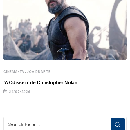
,
CINEMA/TV
JOA DUARTE
C
‘A Odisseia’ de Christopher Nolan…
M
24/07/2026