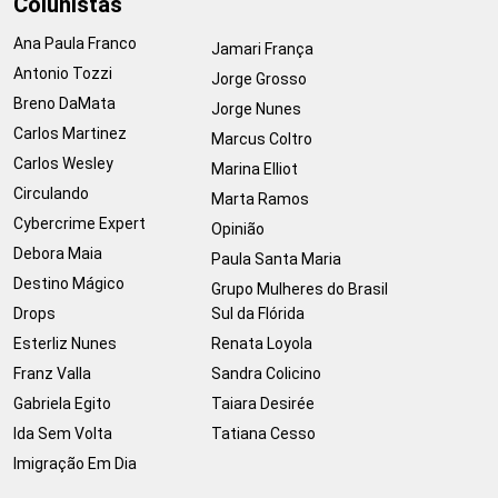
Colunistas
Ana Paula Franco
Jamari França
Antonio Tozzi
Jorge Grosso
Breno DaMata
Jorge Nunes
Carlos Martinez
Marcus Coltro
Carlos Wesley
Marina Elliot
Circulando
Marta Ramos
Cybercrime Expert
Opinião
Debora Maia
Paula Santa Maria
Destino Mágico
Grupo Mulheres do Brasil
Drops
Sul da Flórida
Esterliz Nunes
Renata Loyola
Franz Valla
Sandra Colicino
Gabriela Egito
Taiara Desirée
Ida Sem Volta
Tatiana Cesso
Imigração Em Dia