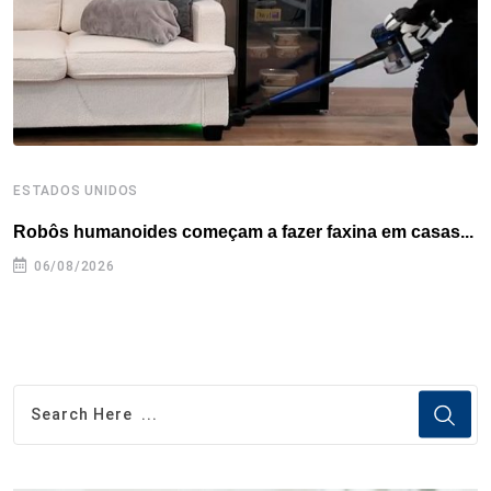
k
n
s
p
t
ESTADOS UNIDOS
E
Robôs humanoides começam a fazer faxina em casas...
C
e
06/08/2026