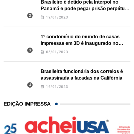
Brasileiro é detido pela Interpol no
Panamá e pode pegar prisão perpétua
nos EUA
19/01/2023
1º condomínio do mundo de casas
impressas em 3D é inaugurado no
Texas
05/01/2023
Brasileira funcionária dos correios é
assassinada a facadas na Califórnia
16/01/2023
EDIÇÃO IMPRESSA