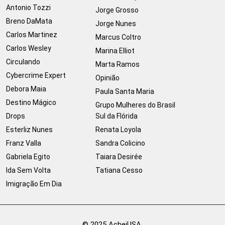
Antonio Tozzi
Jorge Grosso
Breno DaMata
Jorge Nunes
Carlos Martinez
Marcus Coltro
Carlos Wesley
Marina Elliot
Circulando
Marta Ramos
Cybercrime Expert
Opinião
Debora Maia
Paula Santa Maria
Destino Mágico
Grupo Mulheres do Brasil
Drops
Sul da Flórida
Esterliz Nunes
Renata Loyola
Franz Valla
Sandra Colicino
Gabriela Egito
Taiara Desirée
Ida Sem Volta
Tatiana Cesso
Imigração Em Dia
© 2025 AcheiUSA.