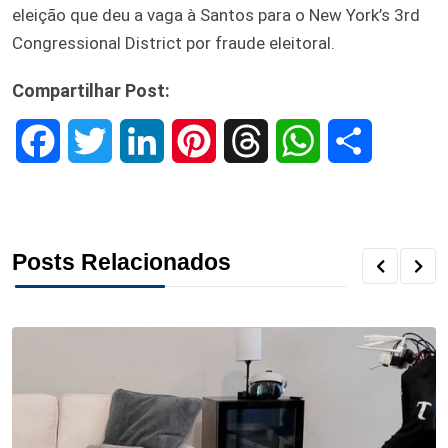
eleição que deu a vaga à Santos para o New York’s 3rd
Congressional District por fraude eleitoral.
Compartilhar Post:
F
T
L
P
T
W
S
a
w
i
i
h
h
h
c
i
n
n
r
a
a
Posts Relacionados
e
t
k
t
e
t
r
b
t
e
e
a
s
e
o
e
d
r
d
A
o
r
I
e
s
p