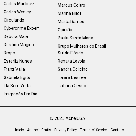
Carlos Martinez
Marcus Coltro
Carlos Wesley
Marina Elliot
Circulando
Marta Ramos
Cybercrime Expert
Opinião
Debora Maia
Paula Santa Maria
Destino Mágico
Grupo Mulheres do Brasil
Drops
Sul da Flórida
Esterliz Nunes
Renata Loyola
Franz Valla
Sandra Colicino
Gabriela Egito
Taiara Desirée
Ida Sem Volta
Tatiana Cesso
Imigração Em Dia
© 2025 AcheiUSA.
Início
Anuncie Grátis
Privacy Policy
Terms of Service
Contato