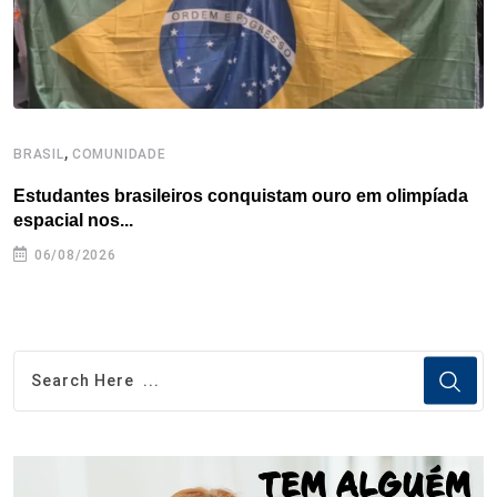
t
,
BRASIL
COMUNIDADE
B
Estudantes brasileiros conquistam ouro em olimpíada
P
espacial nos...
06/08/2026