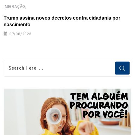
,
IMIGRAÇÃO
E
Trump assina novos decretos contra cidadania por
G
nascimento
07/08/2026