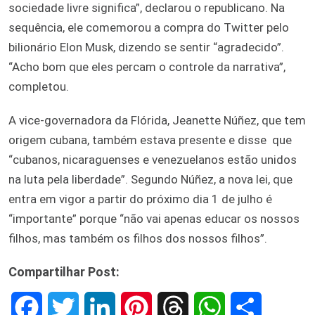
sociedade livre significa”, declarou o republicano. Na
sequência, ele comemorou a compra do Twitter pelo
bilionário Elon Musk, dizendo se sentir “agradecido”.
“Acho bom que eles percam o controle da narrativa”,
completou.
A vice-governadora da Flórida, Jeanette Núñez, que tem
origem cubana, também estava presente e disse que
“cubanos, nicaraguenses e venezuelanos estão unidos
na luta pela liberdade”. Segundo Núñez, a nova lei, que
entra em vigor a partir do próximo dia 1 de julho é
“importante” porque “não vai apenas educar os nossos
filhos, mas também os filhos dos nossos filhos”.
Compartilhar Post:
F
T
L
P
T
W
S