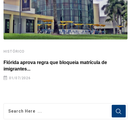
k
n
s
p
t
HISTÓRICO
H
Flórida aprova regra que bloqueia matrícula de
A
imigrantes...
01/07/2026