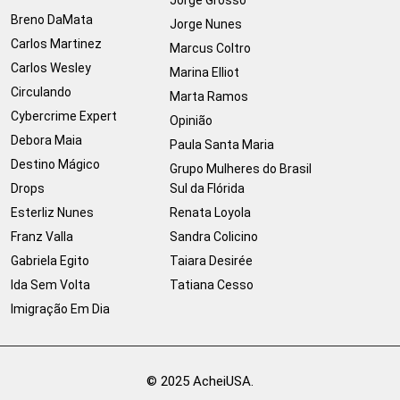
Breno DaMata
Jorge Nunes
Carlos Martinez
Marcus Coltro
Carlos Wesley
Marina Elliot
Circulando
Marta Ramos
Cybercrime Expert
Opinião
Debora Maia
Paula Santa Maria
Destino Mágico
Grupo Mulheres do Brasil
Drops
Sul da Flórida
Esterliz Nunes
Renata Loyola
Franz Valla
Sandra Colicino
Gabriela Egito
Taiara Desirée
Ida Sem Volta
Tatiana Cesso
Imigração Em Dia
© 2025 AcheiUSA.